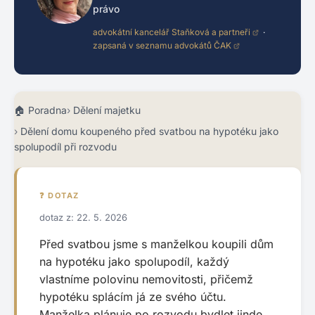
právo
advokátní kancelář Staňková a partneři
·
zapsaná v seznamu advokátů ČAK
Poradna
Dělení majetku
Dělení domu koupeného před svatbou na hypotéku jako
spolupodíl při rozvodu
❓ DOTAZ
dotaz z: 22. 5. 2026
Před svatbou jsme s manželkou koupili dům
na hypotéku jako spolupodíl, každý
vlastníme polovinu nemovitosti, přičemž
hypotéku splácím já ze svého účtu.
Manželka plánuje po rozvodu bydlet jinde.