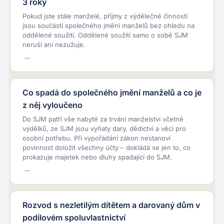
3 roky
Pokud jste stále manželé, příjmy z výdělečné činnosti
jsou součástí společného jmění manželů bez ohledu na
oddělené soužití. Oddělené soužití samo o sobě SJM
neruší ani nezužuje.
Co spadá do společného jmění manželů a co je
z něj vyloučeno
Do SJM patří vše nabyté za trvání manželství včetně
výdělků, ze SJM jsou vyňaty dary, dědictví a věci pro
osobní potřebu. Při vypořádání zákon nestanoví
povinnost doložit všechny účty – dokládá se jen to, co
prokazuje majetek nebo dluhy spadající do SJM.
Rozvod s nezletilým dítětem a darovaný dům v
podílovém spoluvlastnictví