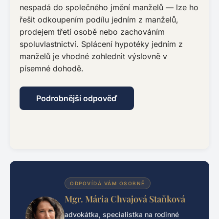
nespadá do společného jmění manželů — lze ho
řešit odkoupením podílu jedním z manželů,
prodejem třetí osobě nebo zachováním
spoluvlastnictví. Splácení hypotéky jedním z
manželů je vhodné zohlednit výslovně v
písemné dohodě.
Podrobnější odpověď
ODPOVÍDÁ VÁM OSOBNĚ
Mgr. Mária Chvajová Staňková
advokátka, specialistka na rodinné