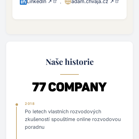
LinkedIn ↗
adam.chvaja.cz ↗
·
Naše historie
2018
Po letech vlastních rozvodových
zkušeností spouštíme online rozvodovou
poradnu