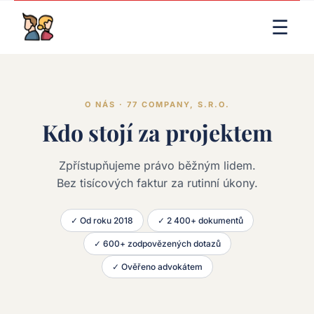
LIVE RENDER (PRODUCTION)
☰
O NÁS · 77 COMPANY, S.R.O.
Kdo stojí za projektem
Zpřístupňujeme právo běžným lidem.
Bez tisícových faktur za rutinní úkony.
✓ Od roku 2018
✓ 2 400+ dokumentů
✓ 600+ zodpovězených dotazů
✓ Ověřeno advokátem