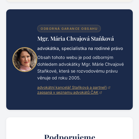
ODBORNÁ GARANCE OBSAHU
Mgr. Mária Chvajová Staňková
advokátka, specialistka na rodinné právo
Obsah tohoto webu je pod odborným
dohledem advokátky Mgr. Márie Chvajové
Staňkové, která se rozvodovému právu
věnuje od roku 2005.
advokátní kancelář Staňková a partneři
·
zapsaná v seznamu advokátů ČAK
Podporujeme