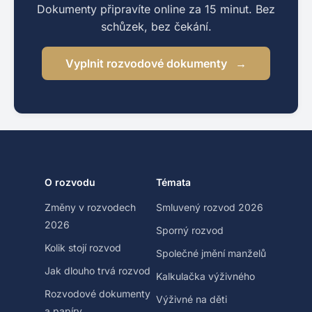
Dokumenty připravíte online za 15 minut. Bez
schůzek, bez čekání.
Vyplnit rozvodové dokumenty
O rozvodu
Témata
Změny v rozvodech
Smluvený rozvod 2026
2026
Sporný rozvod
Kolik stojí rozvod
Společné jmění manželů
Jak dlouho trvá rozvod
Kalkulačka výživného
Rozvodové dokumenty
Výživné na děti
a papíry