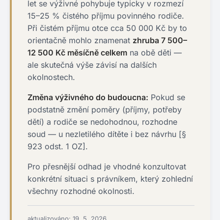
let se výživné pohybuje typicky v rozmezí
15–25 % čistého příjmu povinného rodiče.
Při čistém příjmu otce cca 50 000 Kč by to
orientačně mohlo znamenat
zhruba 7 500–
12 500 Kč měsíčně celkem
na obě děti —
ale skutečná výše závisí na dalších
okolnostech.
Změna výživného do budoucna:
Pokud se
podstatně změní poměry (příjmy, potřeby
dětí) a rodiče se nedohodnou, rozhodne
soud — u nezletilého dítěte i bez návrhu [§
923 odst. 1 OZ].
Pro přesnější odhad je vhodné konzultovat
konkrétní situaci s právníkem, který zohlední
všechny rozhodné okolnosti.
aktualizováno: 19. 5. 2026