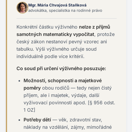
Mgr. Mária Chvajová Staňková
advokátka, specialistka na rodinné právo
Konkrétní částku výživného
nelze z příjmů
samotných matematicky vypočítat
, protože
český zákon nestanoví pevný vzorec ani
tabulku. Výši výživného určuje soud
individuálně podle více kritérií.
Co soud při určení výživného posuzuje:
Možnosti, schopnosti a majetkové
poměry
obou rodičů — tedy nejen čistý
příjem, ale i majetek, výdaje, další
vyživovací povinnosti apod. [§ 956 odst.
1 OZ]
Potřeby dětí
— věk, zdravotní stav,
náklady na vzdělání, zájmy, mimořádné