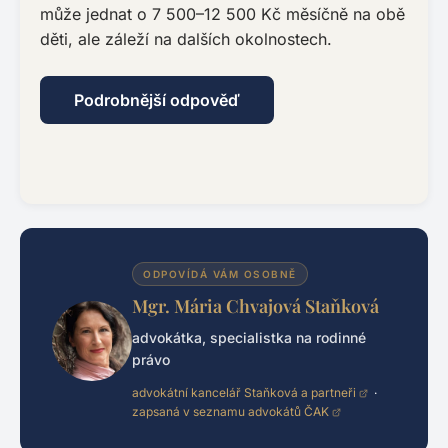
může jednat o 7 500–12 500 Kč měsíčně na obě
děti, ale záleží na dalších okolnostech.
Podrobnější odpověď
ODPOVÍDÁ VÁM OSOBNĚ
Mgr. Mária Chvajová Staňková
advokátka, specialistka na rodinné
právo
advokátní kancelář Staňková a partneři
·
zapsaná v seznamu advokátů ČAK