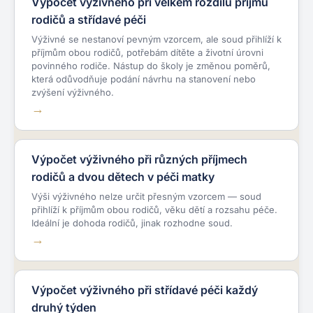
Výpočet výživného při velkém rozdílu příjmů
rodičů a střídavé péči
Výživné se nestanoví pevným vzorcem, ale soud přihlíží k
příjmům obou rodičů, potřebám dítěte a životní úrovni
povinného rodiče. Nástup do školy je změnou poměrů,
která odůvodňuje podání návrhu na stanovení nebo
zvýšení výživného.
Výpočet výživného při různých příjmech
rodičů a dvou dětech v péči matky
Výši výživného nelze určit přesným vzorcem — soud
přihlíží k příjmům obou rodičů, věku dětí a rozsahu péče.
Ideální je dohoda rodičů, jinak rozhodne soud.
Výpočet výživného při střídavé péči každý
druhý týden