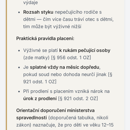
výdaje
Rozsah styku
nepečujícího rodiče s
dětmi — čím více času tráví otec s dětmi,
tím může být výživné nižší
Praktická pravidla placení:
Výživné se platí
k rukám pečující osoby
(zde matky) [§ 956 odst. 1 OZ]
Je
splatné vždy na měsíc dopředu
,
pokud soud nebo dohoda neurčí jinak [§
921 odst. 1 OZ]
Při prodlení s placením vzniká nárok na
úrok z prodlení
[§ 921 odst. 2 OZ]
Orientační doporučení ministerstva
spravedlnosti
(doporučená tabulka, nikoli
zákon) naznačuje, že pro děti ve věku 12–15