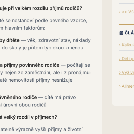
je při velkém rozdílu příjmů rodičů?
>> Vš
ítě se nestanoví podle pevného vzorce,
řem hlavním faktorům:
📰 ČL
y dítěte
— věk, zdravotní stav, náklady
Kalku
p do školy je přitom typickou změnou
Děti 
a příjmy povinného rodiče
— počítají se
y nejen ze zaměstnání, ale i z pronájmu;
Výživn
até nemovitosti příjmy nesnižuje
Alime
rávněného rodiče
— dítě má právo
ní úrovni obou rodičů
velký rozdíl v příjmech?
telně výrazně vyšší příjmy a životní