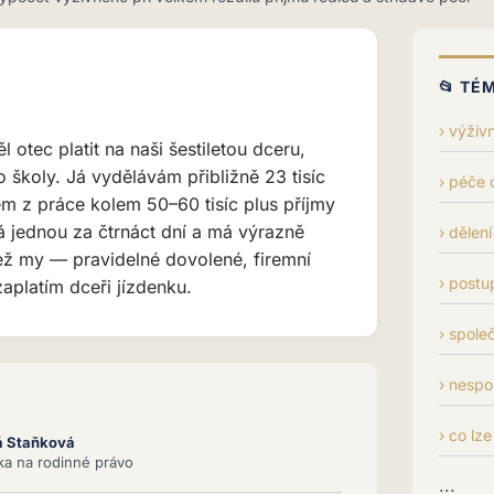
📂 TÉ
výživn
 otec platit na naši šestiletou dceru,
o školy. Já vydělávám přibližně 23 tisíc
péče o
em z práce kolem 50–60 tisíc plus příjmy
á jednou za čtrnáct dní a má výrazně
dělení
než my — pravidelné dovolené, firemní
postu
zaplatím dceři jízdenku.
spole
nespo
co lze
á Staňková
tka na rodinné právo
...