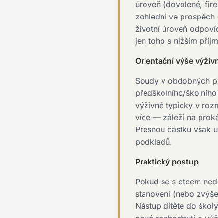
úroveň (dovolené, fire
zohlední ve prospěch 
životní úroveň odpoví
jen toho s nižším příj
Orientační výše výživ
Soudy v obdobných pří
předškolního/školního 
výživné typicky v roz
více — záleží na prok
Přesnou částku však u
podkladů.
Praktický postup
Pokud se s otcem ned
stanovení (nebo zvýše
Nástup dítěte do školy