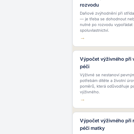
rozvodu
Daňové zvýhodnění při střída
— je třeba se dohodnout nebo
nutné po rozvodu vypořádat 
spoluvlastnictví.
Výpočet výživného při v
péči
Výživné se nestanoví pevným 
potřebám dítěte a životní úr
poměrů, která odůvodňuje po
výživného.
Výpočet výživného při 
péči matky