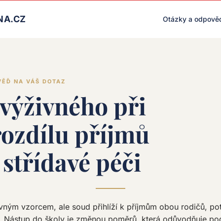
LIVE RENDER (PRODUCTION)
NA.CZ
Otázky a odpově
VĚĎ NA VÁŠ DOTAZ
výživného při
rozdílu příjmů
 střídavé péči
vným vzorcem, ale soud přihlíží k příjmům obou rodičů, pot
. Nástup do školy je změnou poměrů, která odůvodňuje pod