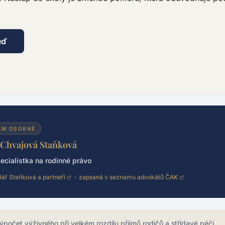
.
ěď
ÁM OSOBNĚ
 Chvajová Staňková
ecialistka na rodinné právo
lář Staňková a partneři
·
zapsaná v seznamu advokátů ČAK
ýpočet výživného při velkém rozdílu příjmů rodičů a střídavé péči