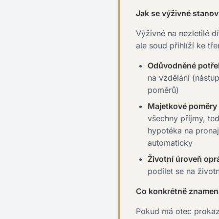
Jak se výživné stanovu
Výživné na nezletilé d
ale soud přihlíží ke t
Odůvodněné potřeb
na vzdělání (nástu
poměrů)
Majetkové poměry 
všechny příjmy, ted
hypotéka na pronaj
automaticky
Životní úroveň op
podílet se na život
Co konkrétně znamená 
Pokud má otec prokaza