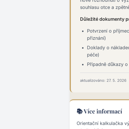
nové rozhodnutí o vý
souhlasu otce a zpětn
Důležité dokumenty p
Potvrzení o příjme
přiznání)
Doklady o nákladec
péče)
Případně důkazy o 
aktualizováno: 27. 5. 2026
📚 Více informací
Orientační kalkulačka v