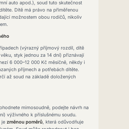
mní auto apod.), soud tuto skutečnost
dítěte. Dítě má právo na přiměřenou
dající možnostem obou rodičů, nikoliv
mem.
ného
padech (výrazný příjmový rozdíl, dítě
věku, styk jednou za 14 dní) přiznávají
mezí 6 000–12 000 Kč měsíčně, někdy i
ázaných příjmech a potřebách dítěte.
rčí až soud na základě doložených
ohodnete mimosoudně, podejte návrh na
ní) výživného k příslušnému soudu.
 je
změnou poměrů
, která odůvodňuje