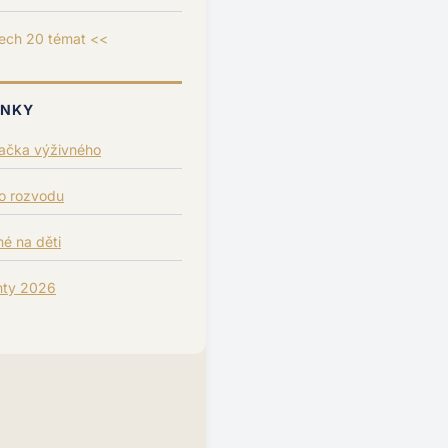
ech 20 témat <<
ÁNKY
lačka výživného
po rozvodu
é na děti
nty 2026