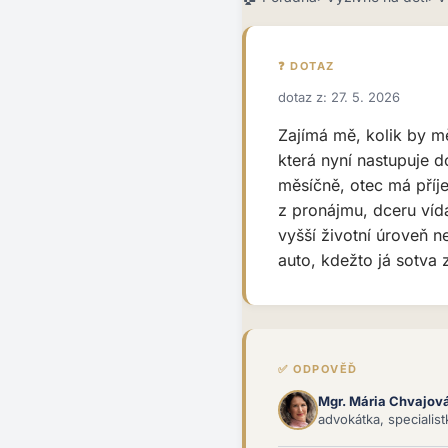
❓ DOTAZ
dotaz z: 27. 5. 2026
Zajímá mě, kolik by měl
která nyní nastupuje d
měsíčně, otec má příj
z pronájmu, dceru víd
vyšší životní úroveň 
auto, kdežto já sotva 
✅ ODPOVĚĎ
Mgr. Mária Chvajov
advokátka, specialis