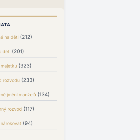
MATA
(212)
é na děti
(201)
 děti
(323)
 majetku
(233)
p rozvodu
(134)
čné jmění manželů
(117)
rný rozvod
(94)
 nárokovat