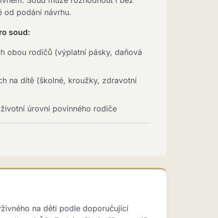
živném. Soud může rozhodnout i bez
ě od podání návrhu.
ro soud:
ch obou rodičů (výplatní pásky, daňová
h na dítě (školné, kroužky, zdravotní
životní úrovni povinného rodiče
ýživného na děti podle doporučující