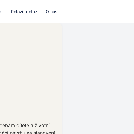
di
Položit dotaz
O nás
řebám dítěte a životní
ání návrhu na stanovení