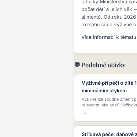
tabulky Ministerstva spr
počet dětí a jejich věk
alimentů. Od roku 2026 
rozsahu soud výživné o
Více informací k témat
💬 Podobné otázky
Výživné při péči o dítě 
minimálním stykem
Výživné lze soudně změnit p
relevantní okolností. Vyživov
Střídavá péče, daňové 