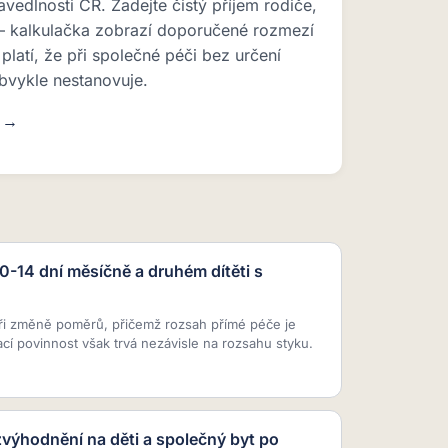
avedlnosti ČR. Zadejte čistý příjem rodiče,
 — kalkulačka zobrazí doporučené rozmezí
platí, že při společné péči bez určení
bvykle nestanovuje.
u →
10-14 dní měsíčně a druhém dítěti s
ři změně poměrů, přičemž rozsah přímé péče je
ací povinnost však trvá nezávisle na rozsahu styku.
zvýhodnění na děti a společný byt po