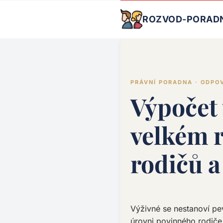
ROZVOD-PORAD
PRÁVNÍ PORADNA · ODPO
Výpočet 
velkém 
rodičů a
Výživné se nestanoví pe
úrovni povinného rodiče