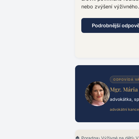
nebo zvýšení výživného
Podrobnější odpov
ODPOVÍDÁ V
Mgr. Mária
advokátka, sp
advokátní kance
Poradna
Výživné na děti
V