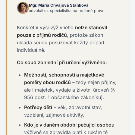
Mgr. Mária Chvajová Staňková
advokátka, specialistka na rodinné právo
Konkrétní výši výživného
nelze stanovit
pouze z příjmů rodičů
, protože zákon
ukládá soudu posuzovat každý případ
individuálně.
Co soud zohlední při určení výživného:
Možnosti, schopnosti a majetkové
poměry obou rodičů
– tedy nejen příjmy,
ale i majetek, výdaje a životní úroveň (§
956 odst. 1 občanského zákoníku).
Potřeby dětí
– věk, zdravotní stav,
vzdělání, zájmové aktivity.
Kdo je v daném období pečující osobou
–
výživné se zpravidla platí k rukám té