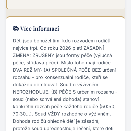
📚 Více informací
Děti jsou bohužel tím, kdo rozvodem rodičů
nejvíce trpí. Od roku 2026 platí ZÁSADNÍ
ZMĚNA: ZRUŠENY jsou formy péče (výlučná
péče, střídavá péče). Místo toho mají rodiče
DVA REŽIMY: (A) SPOLEČNÁ PÉČE BEZ určení
rozsahu - pro konsenzuální rodiče, kteří se
dokážou domlouvat. Soud o výživném
NEROZHODUJE. (B) PÉČE S určením rozsahu -
soud (nebo schválená dohoda) stanoví
konkrétní rozsah péče každého rodiče (50:50,
70:30...). Soud VŽDY rozhodne o výživném.
Dohoda rodičů ohledně dětí je zásadní,
protože soud upřednostňuje řešení, které děti