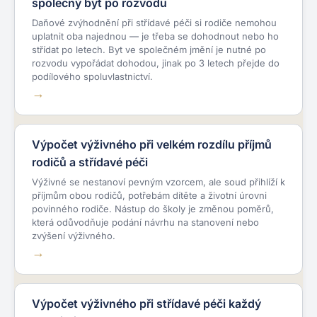
společný byt po rozvodu
Daňové zvýhodnění při střídavé péči si rodiče nemohou
uplatnit oba najednou — je třeba se dohodnout nebo ho
střídat po letech. Byt ve společném jmění je nutné po
rozvodu vypořádat dohodou, jinak po 3 letech přejde do
podílového spoluvlastnictví.
Výpočet výživného při velkém rozdílu příjmů
rodičů a střídavé péči
Výživné se nestanoví pevným vzorcem, ale soud přihlíží k
příjmům obou rodičů, potřebám dítěte a životní úrovni
povinného rodiče. Nástup do školy je změnou poměrů,
která odůvodňuje podání návrhu na stanovení nebo
zvýšení výživného.
Výpočet výživného při střídavé péči každý