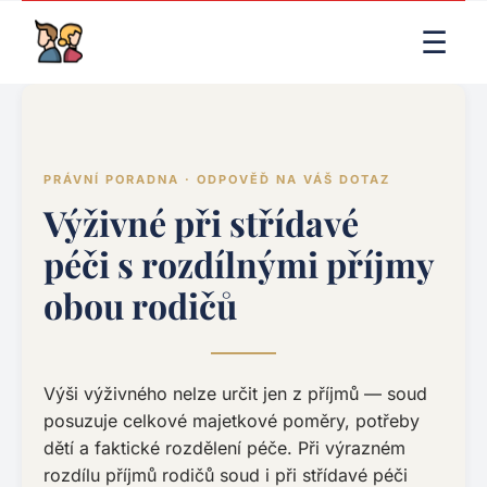
LIVE RENDER (PRODUCTION)
☰
PRÁVNÍ PORADNA · ODPOVĚĎ NA VÁŠ DOTAZ
Výživné při střídavé
péči s rozdílnými příjmy
obou rodičů
Výši výživného nelze určit jen z příjmů — soud
posuzuje celkové majetkové poměry, potřeby
dětí a faktické rozdělení péče. Při výrazném
rozdílu příjmů rodičů soud i při střídavé péči