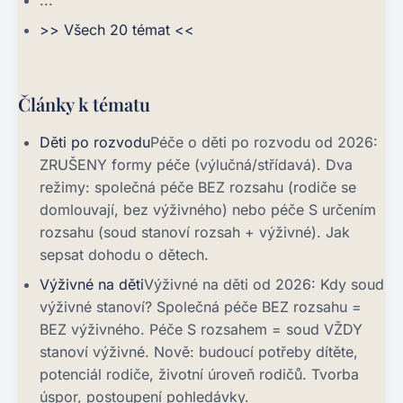
...
>> Všech 20 témat <<
Články k tématu
Děti po rozvodu
Péče o děti po rozvodu od 2026:
ZRUŠENY formy péče (výlučná/střídavá). Dva
režimy: společná péče BEZ rozsahu (rodiče se
domlouvají, bez výživného) nebo péče S určením
rozsahu (soud stanoví rozsah + výživné). Jak
sepsat dohodu o dětech.
Výživné na děti
Výživné na děti od 2026: Kdy soud
výživné stanoví? Společná péče BEZ rozsahu =
BEZ výživného. Péče S rozsahem = soud VŽDY
stanoví výživné. Nově: budoucí potřeby dítěte,
potenciál rodiče, životní úroveň rodičů. Tvorba
úspor, postoupení pohledávky.