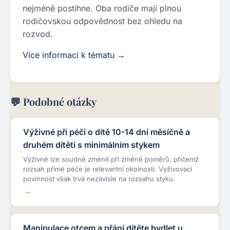
nejméně postihne. Oba rodiče mají plnou
rodičovskou odpovědnost bez ohledu na
rozvod.
Více informací k tématu →
💬 Podobné otázky
Výživné při péči o dítě 10-14 dní měsíčně a
druhém dítěti s minimálním stykem
Výživné lze soudně změnit při změně poměrů, přičemž
rozsah přímé péče je relevantní okolností. Vyživovací
povinnost však trvá nezávisle na rozsahu styku.
Manipulace otcem a přání dítěte bydlet u