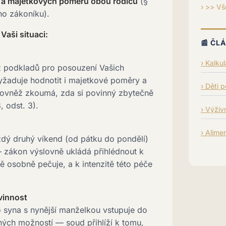
 a majetkových poměrů obou rodičů
(§
>> Vš
ho zákoníku).
Vaši situaci:
📰 ČL
Kalku
z podkladů pro posouzení Vašich
yžaduje hodnotit i majetkové poměry a
Děti 
 rovněž zkoumá, zda si povinný zbytečně
, odst. 3).
Výživn
Alime
ždý druhý víkend (od pátku do pondělí)
 zákon výslovně ukládá přihlédnout k
ě osobně pečuje, a k intenzitě této péče
vinnost
 syna s nynější manželkou vstupuje do
ných možností — soud přihlíží k tomu,