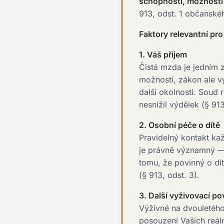
schopností, možností
913, odst. 1 občanské
Faktory relevantní pro 
1. Váš příjem
Čistá mzda je jedním 
možností, zákon ale v
další okolnosti. Soud
nesnížil výdělek (§ 913
2. Osobní péče o dítě
Pravidelný kontakt ka
je právně významný —
tomu, že povinný o dít
(§ 913, odst. 3).
3. Další vyživovací po
Výživné na dvouletého
posouzení Vašich reál