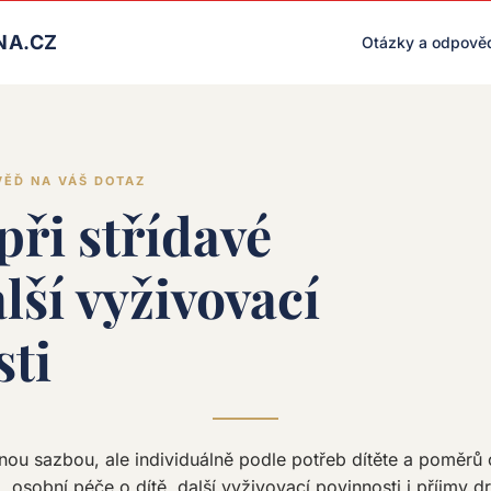
LIVE RENDER (PRODUCTION)
NA.CZ
Otázky a odpově
VĚĎ NA VÁŠ DOTAZ
při střídavé
alší vyživovací
sti
nou sazbou, ale individuálně podle potřeb dítěte a poměrů 
, osobní péče o dítě, další vyživovací povinnosti i příjmy d