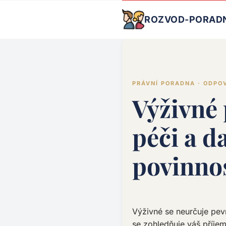
ROZVOD-PORAD
PRÁVNÍ PORADNA · ODPO
Výživné 
péči a d
povinno
Výživné se neurčuje pev
se zohledňuje váš příjem