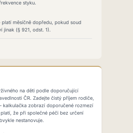
frekvence styku.
 platí měsíčně dopředu, pokud soud
jinak (§ 921, odst. 1).
ýživného na děti podle doporučující
avedlnosti ČR. Zadejte čistý příjem rodiče,
 — kalkulačka zobrazí doporučené rozmezí
platí, že při společné péči bez určení
bvykle nestanovuje.
u →