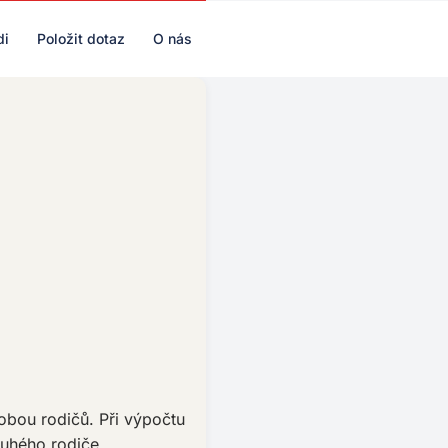
di
Položit dotaz
O nás
obou rodičů. Při výpočtu
ruhého rodiče.