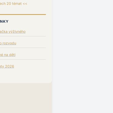
ech 20 témat <<
ÁNKY
lačka výživného
po rozvodu
é na děti
nty 2026