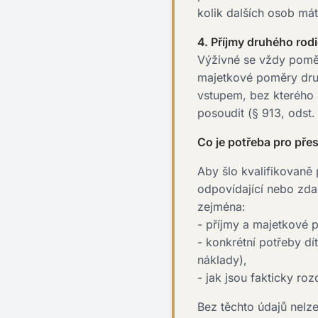
kolik dalších osob má
4. Příjmy druhého rod
Výživné se vždy pomě
majetkové poměry dru
vstupem, bez kterého
posoudit (§ 913, odst. 
Co je potřeba pro přes
Aby šlo kvalifikovaně 
odpovídající nebo zda
zejména:
- příjmy a majetkové 
- konkrétní potřeby dí
náklady),
- jak jsou fakticky ro
Bez těchto údajů nelz