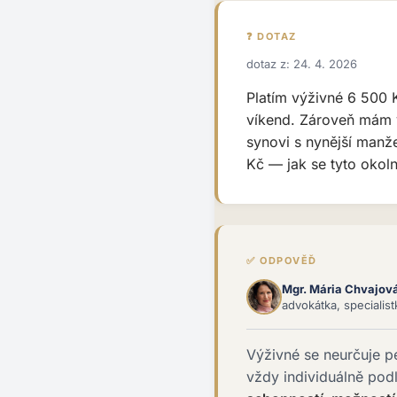
❓ DOTAZ
dotaz z: 24. 4. 2026
Platím výživné 6 500 
víkend. Zároveň mám 
synovi s nynější manže
Kč — jak se tyto okoln
✅ ODPOVĚĎ
Mgr. Mária Chvajov
advokátka, specialis
Výživné se neurčuje p
vždy individuálně pod