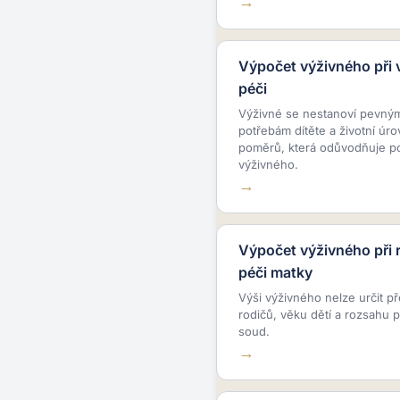
Výpočet výživného při v
péči
Výživné se nestanoví pevným 
potřebám dítěte a životní úr
poměrů, která odůvodňuje po
výživného.
Výpočet výživného při 
péči matky
Výši výživného nelze určit 
rodičů, věku dětí a rozsahu p
soud.