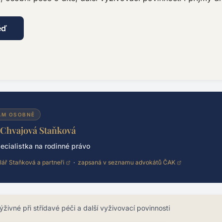
ěď
ÁM OSOBNĚ
 Chvajová Staňková
ecialistka na rodinné právo
lář Staňková a partneři
·
zapsaná v seznamu advokátů ČAK
ýživné při střídavé péči a další vyživovací povinnosti