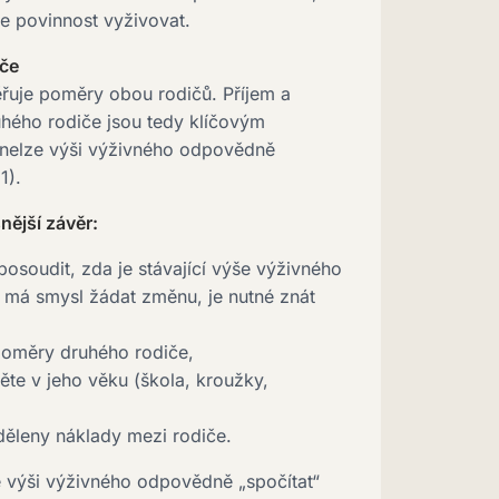
te povinnost vyživovat.
iče
řuje poměry obou rodičů. Příjem a
hého rodiče jsou tedy klíčovým
 nelze výši výživného odpovědně
1).
nější závěr:
posoudit, zda je stávající výše výživného
 má smysl žádat změnu, je nutné znát
poměry druhého rodiče,
těte v jeho věku (škola, kroužky,
zděleny náklady mezi rodiče.
e výši výživného odpovědně „spočítat“