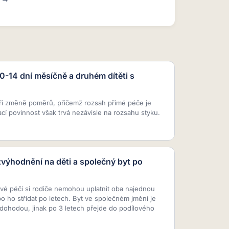
10-14 dní měsíčně a druhém dítěti s
ři změně poměrů, přičemž rozsah přímé péče je
ací povinnost však trvá nezávisle na rozsahu styku.
zvýhodnění na děti a společný byt po
vé péči si rodiče nemohou uplatnit oba najednou
 ho střídat po letech. Byt ve společném jmění je
dohodou, jinak po 3 letech přejde do podílového