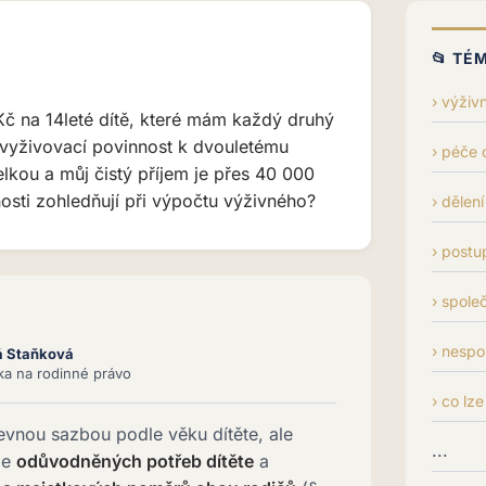
📂 TÉ
výživn
Kč na 14leté dítě, které mám každý druhý
vyživovací povinnost k dvouletému
péče o
lkou a můj čistý příjem je přes 40 000
osti zohledňují při výpočtu výživného?
dělení
postu
spole
nespo
á Staňková
tka na rodinné právo
co lze
evnou sazbou podle věku dítěte, ale
...
le
odůvodněných potřeb dítěte
a