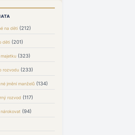
MATA
(212)
é na děti
(201)
 děti
(323)
 majetku
(233)
p rozvodu
(134)
čné jmění manželů
(117)
rný rozvod
(94)
 nárokovat