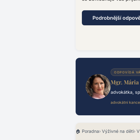
Podrobnější odpov
ODPOVÍDÁ V
Mgr. Mária
advokátka, sp
advokátní kance
Poradna
Výživné na děti
V