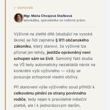
✅ ODPOVĚĎ
Mgr. Mária Chvajová Staňková
advokátka, specialistka na rodinné právo
Výživné na zletilé dítě (studující na vysoké
škole) se řídí zejména
§ 911 občanského
zákoníku
, který stanoví, že výživné lze
přiznat jen tehdy,
jestliže oprávněný není
schopen sám se živit
. Samotný fakt studia
na VŠ tedy automaticky nezakládá nárok na
konkrétní výši výživného — vždy se
posuzuje schopnost vlastní obživy.
Při stanovení výše výživného soud přihlíží k
celkovému plnění ze strany povinného
rodiče
, tedy nejen k pravidelné měsíční
platbě, ale i k jednorázovým darům,