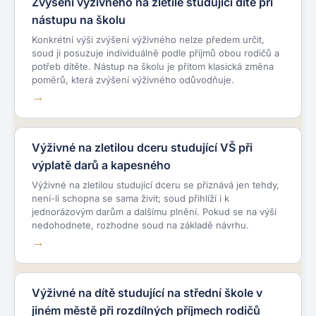
Zvýšení výživného na zletilé studující dítě při
nástupu na školu
Konkrétní výši zvýšení výživného nelze předem určit,
soud ji posuzuje individuálně podle příjmů obou rodičů a
potřeb dítěte. Nástup na školu je přitom klasická změna
poměrů, která zvýšení výživného odůvodňuje.
Výživné na zletilou dceru studující VŠ při
výplatě darů a kapesného
Výživné na zletilou studující dceru se přiznává jen tehdy,
není-li schopna se sama živit; soud přihlíží i k
jednorázovým darům a dalšímu plnění. Pokud se na výši
nedohodnete, rozhodne soud na základě návrhu.
Výživné na dítě studující na střední škole v
jiném městě při rozdílných příjmech rodičů