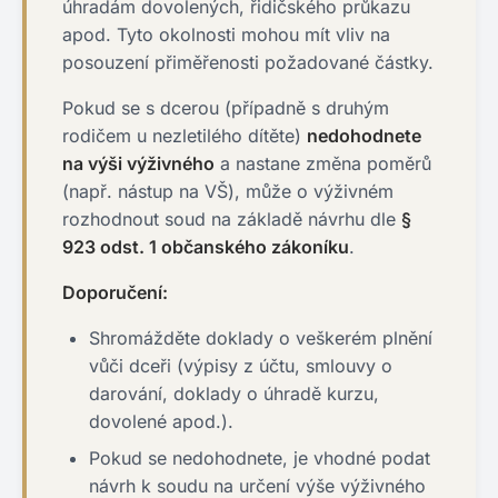
úhradám dovolených, řidičského průkazu
apod. Tyto okolnosti mohou mít vliv na
posouzení přiměřenosti požadované částky.
Pokud se s dcerou (případně s druhým
rodičem u nezletilého dítěte)
nedohodnete
na výši výživného
a nastane změna poměrů
(např. nástup na VŠ), může o výživném
rozhodnout soud na základě návrhu dle
§
923 odst. 1 občanského zákoníku
.
Doporučení:
Shromážděte doklady o veškerém plnění
vůči dceři (výpisy z účtu, smlouvy o
darování, doklady o úhradě kurzu,
dovolené apod.).
Pokud se nedohodnete, je vhodné podat
návrh k soudu na určení výše výživného