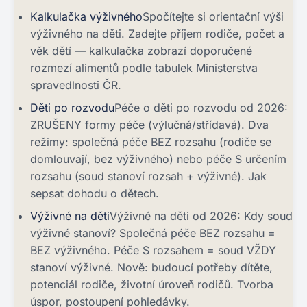
Kalkulačka výživného
Spočítejte si orientační výši
výživného na děti. Zadejte příjem rodiče, počet a
věk dětí — kalkulačka zobrazí doporučené
rozmezí alimentů podle tabulek Ministerstva
spravedlnosti ČR.
Děti po rozvodu
Péče o děti po rozvodu od 2026:
ZRUŠENY formy péče (výlučná/střídavá). Dva
režimy: společná péče BEZ rozsahu (rodiče se
domlouvají, bez výživného) nebo péče S určením
rozsahu (soud stanoví rozsah + výživné). Jak
sepsat dohodu o dětech.
Výživné na děti
Výživné na děti od 2026: Kdy soud
výživné stanoví? Společná péče BEZ rozsahu =
BEZ výživného. Péče S rozsahem = soud VŽDY
stanoví výživné. Nově: budoucí potřeby dítěte,
potenciál rodiče, životní úroveň rodičů. Tvorba
úspor, postoupení pohledávky.