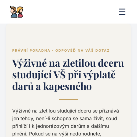
LIVE RENDER (PRODUCTION)
☰
PRÁVNÍ PORADNA · ODPOVĚĎ NA VÁŠ DOTAZ
Výživné na zletilou dceru
studující VŠ při výplatě
darů a kapesného
Výživné na zletilou studující dceru se přiznává
jen tehdy, není-li schopna se sama živit; soud
přihlíží i k jednorázovým darům a dalšímu
plnění. Pokud se na výši nedohodnete,