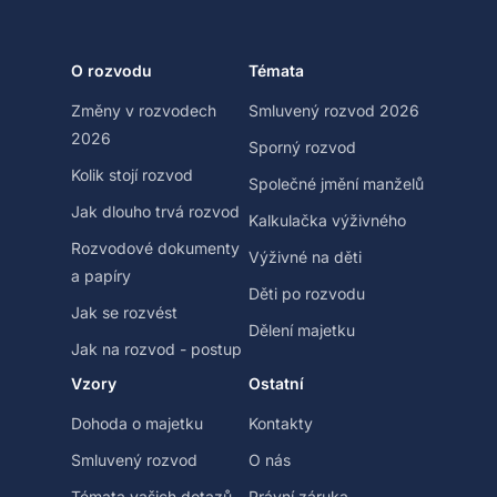
O rozvodu
Témata
Změny v rozvodech
Smluvený rozvod 2026
2026
Sporný rozvod
Kolik stojí rozvod
Společné jmění manželů
Jak dlouho trvá rozvod
Kalkulačka výživného
Rozvodové dokumenty
Výživné na děti
a papíry
Děti po rozvodu
Jak se rozvést
Dělení majetku
Jak na rozvod - postup
Vzory
Ostatní
Dohoda o majetku
Kontakty
Smluvený rozvod
O nás
Témata vašich dotazů
Právní záruka