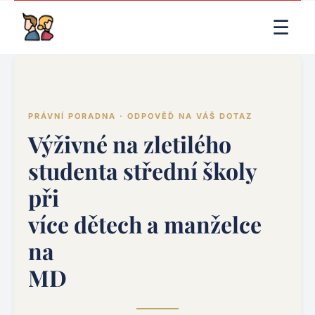
LIVE RENDER (PRODUCTION)
☰
PRÁVNÍ PORADNA · ODPOVĚĎ NA VÁŠ DOTAZ
Výživné na zletilého
studenta střední školy
při
více dětech a manželce
na
MD