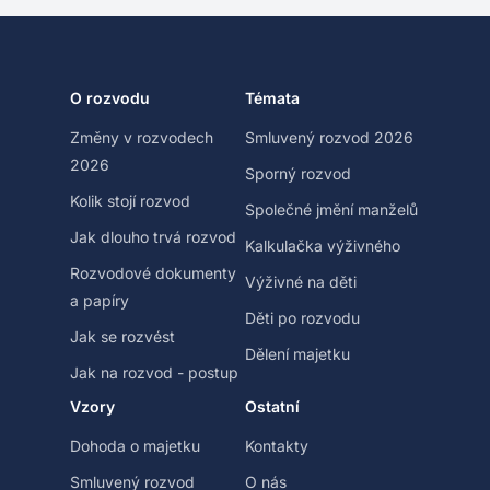
O rozvodu
Témata
Změny v rozvodech
Smluvený rozvod 2026
2026
Sporný rozvod
Kolik stojí rozvod
Společné jmění manželů
Jak dlouho trvá rozvod
Kalkulačka výživného
Rozvodové dokumenty
Výživné na děti
a papíry
Děti po rozvodu
Jak se rozvést
Dělení majetku
Jak na rozvod - postup
Vzory
Ostatní
Dohoda o majetku
Kontakty
Smluvený rozvod
O nás