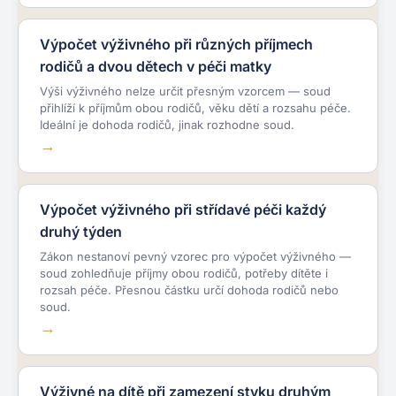
Výpočet výživného při různých příjmech
rodičů a dvou dětech v péči matky
Výši výživného nelze určit přesným vzorcem — soud
přihlíží k příjmům obou rodičů, věku dětí a rozsahu péče.
Ideální je dohoda rodičů, jinak rozhodne soud.
Výpočet výživného při střídavé péči každý
druhý týden
Zákon nestanoví pevný vzorec pro výpočet výživného —
soud zohledňuje příjmy obou rodičů, potřeby dítěte i
rozsah péče. Přesnou částku určí dohoda rodičů nebo
soud.
Výživné na dítě při zamezení styku druhým