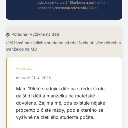
advokátní kancelář Staňková a partneři
·
zapsaná v seznamu advokátů ČAK
Poradna
Výživné na děti
Výživné na zletilého studenta střední školy při více dětech a
manželce na MD
❓ DOTAZ
dotaz z: 21. 4. 2026
Mám 19leté studující dítě na střední škole,
další tři děti a manželku na mateřské
dovolené. Zajímá mě, zda existuje nějaké
procento z čisté mzdy, podle kterého se
výživné na zletilého studenta počítá.