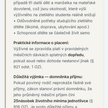
případě tři další děti a manželka na mateřské
dovolené, což jsou okolnosti, které výši
výživného na zletilého studenta reálně snižují
• Odůvodněné potřeby studujícího zletilého
dítěte (školné, doprava, ubytování apod.)
• Schopnost dítěte se částečně živit samo
Praktické informace o placení:
Výživné se zpravidla platí v pravidelných
měsíčních dávkách splatných
dopředu
,
pokud soud nebo dohoda nestanoví jinak (§
921 odst. 1 OZ).
Důležitá výjimka — domněnka příjmu:
Pokud povinný rodič neprokáže řádně své
příjmy, zákon stanoví právní domněnku, že
jeho průměrný měsíční příjem činí
25násobek životního minima jednotlivce
(§
916 OZ). Je proto důležité příjmy a