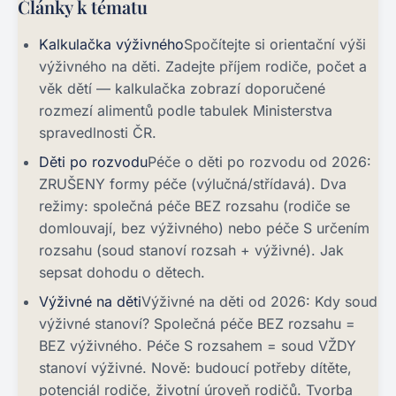
Články k tématu
Kalkulačka výživného
Spočítejte si orientační výši
výživného na děti. Zadejte příjem rodiče, počet a
věk dětí — kalkulačka zobrazí doporučené
rozmezí alimentů podle tabulek Ministerstva
spravedlnosti ČR.
Děti po rozvodu
Péče o děti po rozvodu od 2026:
ZRUŠENY formy péče (výlučná/střídavá). Dva
režimy: společná péče BEZ rozsahu (rodiče se
domlouvají, bez výživného) nebo péče S určením
rozsahu (soud stanoví rozsah + výživné). Jak
sepsat dohodu o dětech.
Výživné na děti
Výživné na děti od 2026: Kdy soud
výživné stanoví? Společná péče BEZ rozsahu =
BEZ výživného. Péče S rozsahem = soud VŽDY
stanoví výživné. Nově: budoucí potřeby dítěte,
potenciál rodiče, životní úroveň rodičů. Tvorba