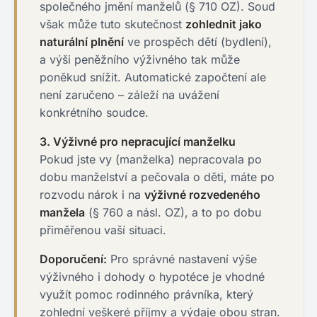
společného jmění manželů (§ 710 OZ). Soud
však může tuto skutečnost
zohlednit jako
naturální plnění
ve prospěch dětí (bydlení),
a výši peněžního výživného tak může
poněkud snížit. Automatické započtení ale
není zaručeno – záleží na uvážení
konkrétního soudce.
3. Výživné pro nepracující manželku
Pokud jste vy (manželka) nepracovala po
dobu manželství a pečovala o děti, máte po
rozvodu nárok i na
výživné rozvedeného
manžela
(§ 760 a násl. OZ), a to po dobu
přiměřenou vaší situaci.
Doporučení:
Pro správné nastavení výše
výživného i dohody o hypotéce je vhodné
využít pomoc rodinného právníka, který
zohlední veškeré příjmy a výdaje obou stran.