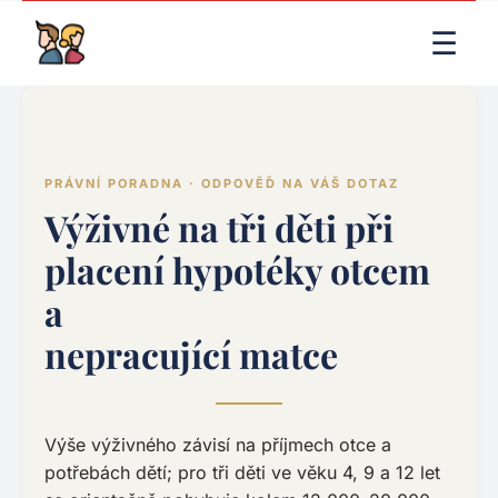
LIVE RENDER (PRODUCTION)
☰
PRÁVNÍ PORADNA · ODPOVĚĎ NA VÁŠ DOTAZ
Výživné na tři děti při
placení hypotéky otcem
a
nepracující matce
Výše výživného závisí na příjmech otce a
potřebách dětí; pro tři děti ve věku 4, 9 a 12 let