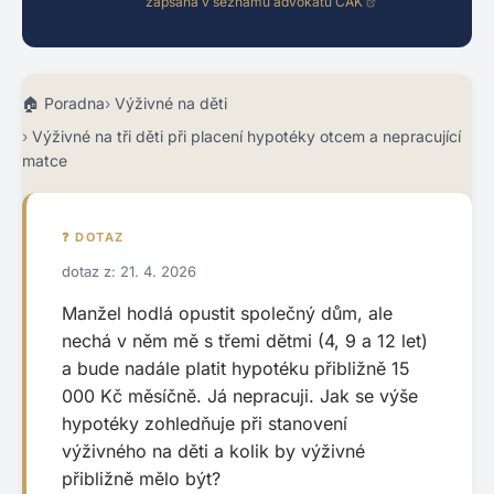
zapsaná v seznamu advokátů ČAK
Poradna
Výživné na děti
Výživné na tři děti při placení hypotéky otcem a nepracující
matce
❓ DOTAZ
dotaz z: 21. 4. 2026
Manžel hodlá opustit společný dům, ale
nechá v něm mě s třemi dětmi (4, 9 a 12 let)
a bude nadále platit hypotéku přibližně 15
000 Kč měsíčně. Já nepracuji. Jak se výše
hypotéky zohledňuje při stanovení
výživného na děti a kolik by výživné
přibližně mělo být?