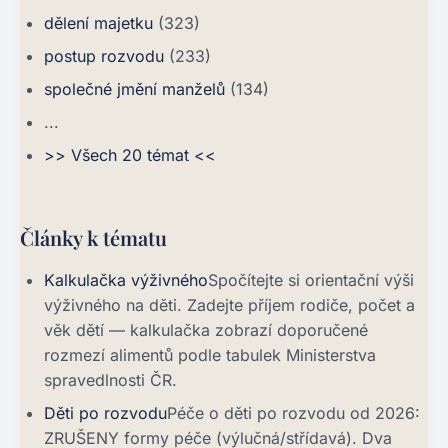
dělení majetku
(323)
postup rozvodu
(233)
společné jmění manželů
(134)
...
>> Všech 20 témat <<
Články k tématu
Kalkulačka výživného
Spočítejte si orientační výši
výživného na děti. Zadejte příjem rodiče, počet a
věk dětí — kalkulačka zobrazí doporučené
rozmezí alimentů podle tabulek Ministerstva
spravedlnosti ČR.
Děti po rozvodu
Péče o děti po rozvodu od 2026:
ZRUŠENY formy péče (výlučná/střídavá). Dva