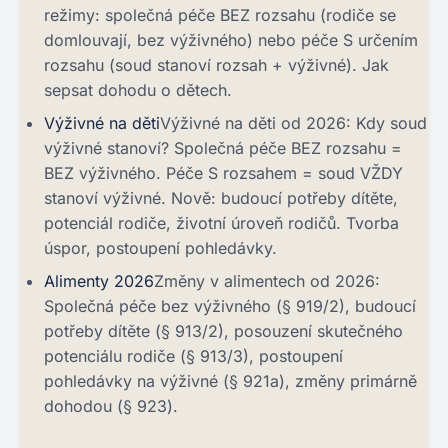
režimy: společná péče BEZ rozsahu (rodiče se
domlouvají, bez výživného) nebo péče S určením
rozsahu (soud stanoví rozsah + výživné). Jak
sepsat dohodu o dětech.
Výživné na děti
Výživné na děti od 2026: Kdy soud
výživné stanoví? Společná péče BEZ rozsahu =
BEZ výživného. Péče S rozsahem = soud VŽDY
stanoví výživné. Nově: budoucí potřeby dítěte,
potenciál rodiče, životní úroveň rodičů. Tvorba
úspor, postoupení pohledávky.
Alimenty 2026
Změny v alimentech od 2026:
Společná péče bez výživného (§ 919/2), budoucí
potřeby dítěte (§ 913/2), posouzení skutečného
potenciálu rodiče (§ 913/3), postoupení
pohledávky na výživné (§ 921a), změny primárně
dohodou (§ 923).