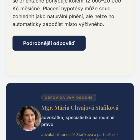
se orientačně pohybuje kolem 12 000–20 000
Kč měsíčně. Placení hypotéky může soud
zohlednit jako naturální plnění, ale nelze ho
automaticky započíst místo výživného.
Podrobnější odpověď
ODPOVÍDÁ VÁM OSOBNĚ
Mgr. Mária Chvajová Staňková
advokátka, specialistka na rodinné
právo
advokátní kancelář Staňková a partneři
·