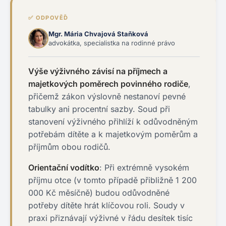
✅ ODPOVĚĎ
Mgr. Mária Chvajová Staňková
advokátka, specialistka na rodinné právo
Výše výživného závisí na příjmech a
majetkových poměrech povinného rodiče
,
přičemž zákon výslovně nestanoví pevné
tabulky ani procentní sazby. Soud při
stanovení výživného přihlíží k odůvodněným
potřebám dítěte a k majetkovým poměrům a
příjmům obou rodičů.
Orientační vodítko
: Při extrémně vysokém
příjmu otce (v tomto případě přibližně 1 200
000 Kč měsíčně) budou odůvodněné
potřeby dítěte hrát klíčovou roli. Soudy v
praxi přiznávají výživné v řádu desítek tisíc