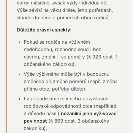
korun měsíčně, avšak vždy individuálně.
Výše závisí na věku dítěte, jeho potřebách,
standardu péče a poměrech obou rodičů.
Důležité právní aspekty:
Pokud se rodiče na výživném
nedohodnou, rozhodne soud i bez
návrhu, změní-li se poměry (§ 923 odst. 1
občanského zákoníku).
Výše výživného může být v budoucnu
změněna při změně poměrů (např. změna
příjmu otce, potřeby dítěte).
I v případě omezení nebo pozastavení
rodičovské odpovědnosti otce (například
z důvodu násilí)
nezaniká jeho vyživovací
povinnost
(§ 869 odst. 3 občanského
zákoníku).