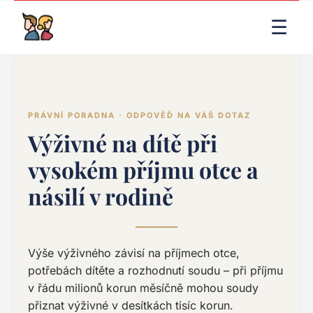
LIVE RENDER (PRODUCTION)
☰
PRÁVNÍ PORADNA · ODPOVĚĎ NA VÁŠ DOTAZ
Výživné na dítě při
vysokém příjmu otce a
násilí v rodině
Výše výživného závisí na příjmech otce,
potřebách dítěte a rozhodnutí soudu – při příjmu
v řádu milionů korun měsíčně mohou soudy
přiznat výživné v desítkách tisíc korun.