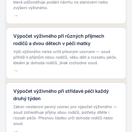
která odůvodňuje podání návrhu na stanovení nebo
zvýšení výživného.
Výpočet výživného při různých příjmech
rodičů a dvou dětech v péči matky
Výši výživného nelze určit přesným vzorcem — soud
přihlíží k příjmům obou rodičů, věku dětí a rozsahu péče.
Ideální je dohoda rodičů, jinak rozhodne soud.
Výpočet výživného při střídavé péči každý
druhý týden
Zákon nestanoví pevný vzorec pro výpočet výživného —
soud zohledňuje příjmy obou rodičů, potřeby dítěte i
rozsah péče. Přesnou částku určí dohoda rodičů nebo
soud.