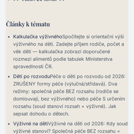
Články k tématu
Kalkulačka výživného
Spočítejte si orientační výši
výživného na děti. Zadejte příjem rodiče, počet a
věk dětí — kalkulačka zobrazí doporučené
rozmezí alimentů podle tabulek Ministerstva
spravedlnosti ČR.
Děti po rozvodu
Péče o děti po rozvodu od 2026:
ZRUŠENY formy péče (výlučná/střídavá). Dva
režimy: společná péče BEZ rozsahu (rodiče se
domlouvají, bez výživného) nebo péče S určením
rozsahu (soud stanoví rozsah + výživné). Jak
sepsat dohodu o dětech.
Výživné na děti
Výživné na děti od 2026: Kdy soud
výživné stanoví? Společná péče BEZ rozsahu =