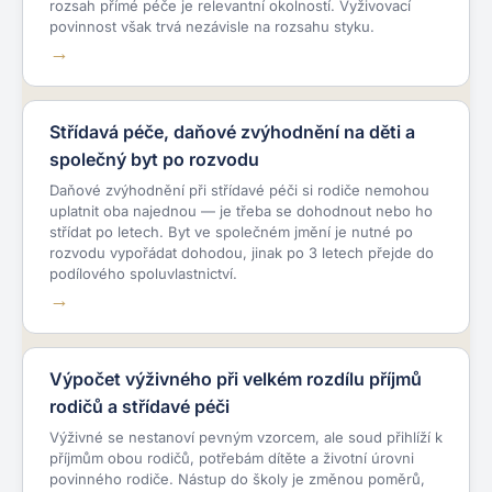
rozsah přímé péče je relevantní okolností. Vyživovací
povinnost však trvá nezávisle na rozsahu styku.
Střídavá péče, daňové zvýhodnění na děti a
společný byt po rozvodu
Daňové zvýhodnění při střídavé péči si rodiče nemohou
uplatnit oba najednou — je třeba se dohodnout nebo ho
střídat po letech. Byt ve společném jmění je nutné po
rozvodu vypořádat dohodou, jinak po 3 letech přejde do
podílového spoluvlastnictví.
Výpočet výživného při velkém rozdílu příjmů
rodičů a střídavé péči
Výživné se nestanoví pevným vzorcem, ale soud přihlíží k
příjmům obou rodičů, potřebám dítěte a životní úrovni
povinného rodiče. Nástup do školy je změnou poměrů,