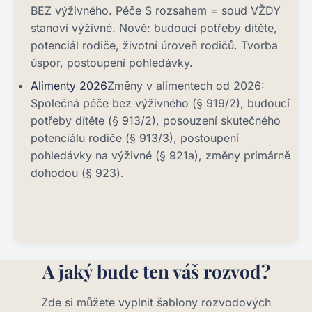
BEZ výživného. Péče S rozsahem = soud VŽDY
stanoví výživné. Nově: budoucí potřeby dítěte,
potenciál rodiče, životní úroveň rodičů. Tvorba
úspor, postoupení pohledávky.
Alimenty 2026
Změny v alimentech od 2026:
Společná péče bez výživného (§ 919/2), budoucí
potřeby dítěte (§ 913/2), posouzení skutečného
potenciálu rodiče (§ 913/3), postoupení
pohledávky na výživné (§ 921a), změny primárně
dohodou (§ 923).
A jaký bude ten váš rozvod?
Zde si můžete vyplnit šablony rozvodových