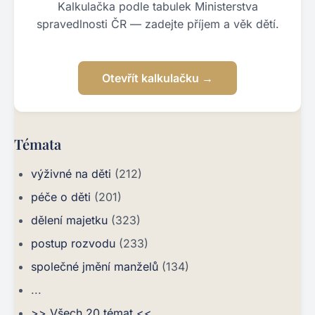
Kalkulačka podle tabulek Ministerstva
spravedlnosti ČR — zadejte příjem a věk dětí.
Otevřít kalkulačku →
Témata
výživné na děti
(212)
péče o děti
(201)
dělení majetku
(323)
postup rozvodu
(233)
společné jmění manželů
(134)
...
>> Všech 20 témat <<