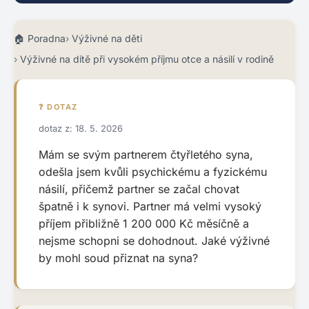
Poradna
Výživné na děti
Výživné na dítě při vysokém příjmu otce a násilí v rodině
❓ DOTAZ
dotaz z: 18. 5. 2026
Mám se svým partnerem čtyřletého syna,
odešla jsem kvůli psychickému a fyzickému
násilí, přičemž partner se začal chovat
špatně i k synovi. Partner má velmi vysoký
příjem přibližně 1 200 000 Kč měsíčně a
nejsme schopni se dohodnout. Jaké výživné
by mohl soud přiznat na syna?