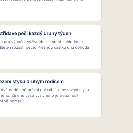
střídavé péči každý druhý týden
ec pro výpočet výživného — soud zohledňuje
dítěte i rozsah péče. Přesnou částku určí dohoda
mezení styku druhým rodičem
u dvě oddělené právní oblasti — omezování styku
ného. Změnu výše výživného je třeba řešit
měně poměrů.