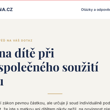
LIVE RENDER (PRODUCTION)
NA.CZ
Otázky a odpově
VĚĎ NA VÁŠ DOTAZ
na dítě při
společného soužití
u
 zákon pevnou částkou, ale určuje ji soud individuálně pod
, že jste s matkou ani dítětem nikdy nežil, na povinnost pla