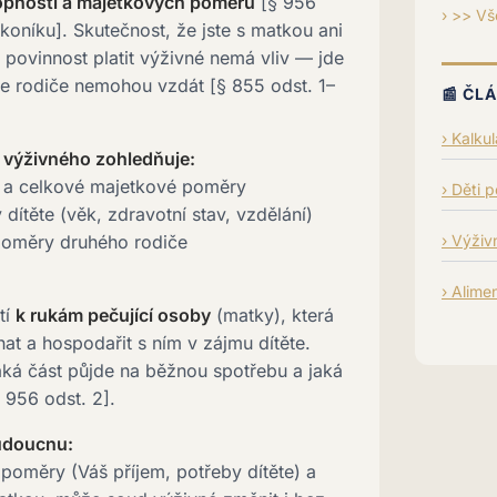
opností a majetkových poměrů
[§ 956
>> Vš
oníku]. Skutečnost, že jste s matkou ani
a povinnost platit výživné nemá vliv — jde
 se rodiče nemohou vzdát [§ 855 odst. 1–
📰 ČL
Kalku
 výživného zohledňuje:
k a celkové majetkové poměry
Děti 
ítěte (věk, zdravotní stav, vzdělání)
poměry druhého rodiče
Výživn
:
Alime
tí
k rukám pečující osoby
(matky), která
at a hospodařit s ním v zájmu dítěte.
aká část půjde na běžnou spotřebu a jaká
§ 956 odst. 2].
udoucnu:
poměry (Váš příjem, potřeby dítěte) a