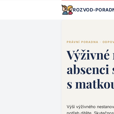
ROZVOD-PORAD
PRÁVNÍ PORADNA · ODPO
Výživné 
absenci 
s matko
Výši výživného nestanoví
potřeb dítěte. Skutečnost