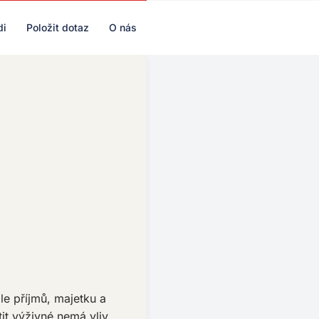
di
Položit dotaz
O nás
le příjmů, majetku a
tit výživné nemá vliv.