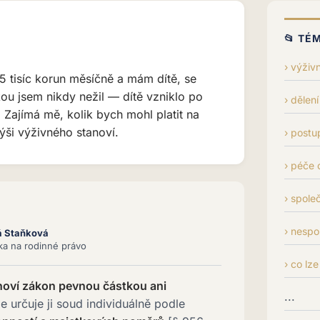
📂 TÉ
výživn
5 tisíc korun měsíčně a mám dítě, se
ou jsem nikdy nežil — dítě vzniklo po
dělení
 Zajímá mě, kolik bych mohl platit na
ýši výživného stanoví.
postu
péče o
spole
nespo
á Staňková
tka na rodinné právo
co lze
noví zákon pevnou částkou ani
...
le určuje ji soud individuálně podle