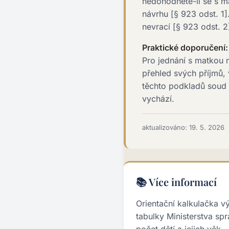
nedohodnete-li se s m
návrhu [§ 923 odst. 1
nevrací [§ 923 odst. 2
Praktické doporučení:
Pro jednání s matkou n
přehled svých příjmů
těchto podkladů soud 
vychází.
aktualizováno: 19. 5. 2026
📚 Více informací
Orientační kalkulačka v
tabulky Ministerstva spr