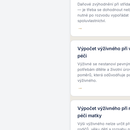
Daňové zvýhodnění při střída
— je třeba se dohodnout nebo
nutné po rozvodu vypořádat 
spoluvlastnictví.
Výpočet výživného při v
péči
Výživné se nestanoví pevným 
potřebám dítěte a životní úr
poměrů, která odůvodňuje po
výživného.
Výpočet výživného při 
péči matky
Výši výživného nelze určit 
rodičů, věku dětí a rozsahu p