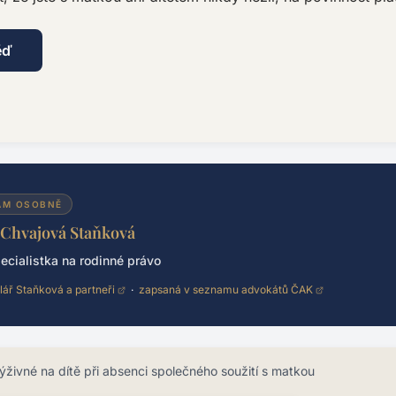
ěď
ÁM OSOBNĚ
 Chvajová Staňková
ecialistka na rodinné právo
lář Staňková a partneři
·
zapsaná v seznamu advokátů ČAK
ýživné na dítě při absenci společného soužití s matkou