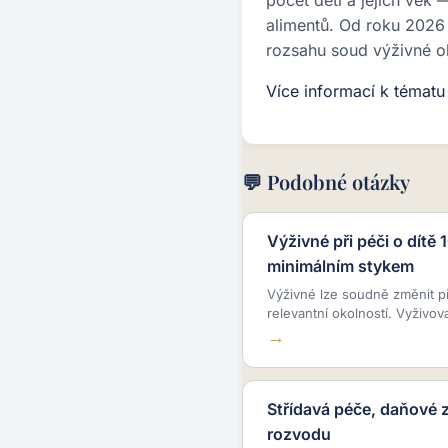
počet dětí a jejich věk
alimentů. Od roku 2026 
rozsahu soud výživné o
Více informací k témat
💬 Podobné otázky
Výživné při péči o dítě 
minimálním stykem
Výživné lze soudně změnit p
relevantní okolností. Vyživov
Střídavá péče, daňové 
rozvodu