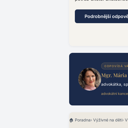
Podrobnější odpov
ODPOVÍDÁ V
Mgr. Mária
advokátka, sp
advokátní kance
Poradna
Výživné na děti
V