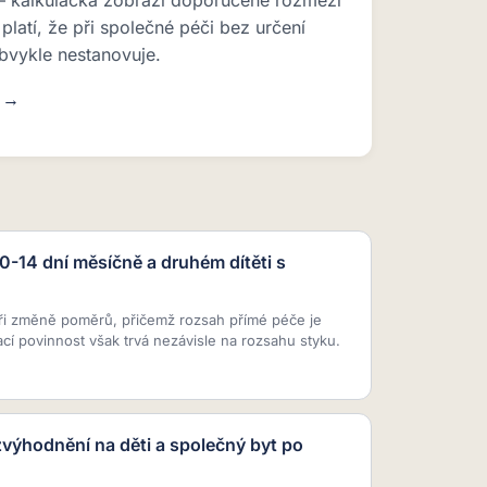
 — kalkulačka zobrazí doporučené rozmezí
platí, že při společné péči bez určení
bvykle nestanovuje.
u →
10-14 dní měsíčně a druhém dítěti s
ři změně poměrů, přičemž rozsah přímé péče je
ací povinnost však trvá nezávisle na rozsahu styku.
zvýhodnění na děti a společný byt po