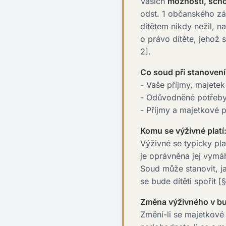
Vašich
možností, sch
odst. 1 občanského zák
dítětem nikdy nežil, n
o právo dítěte, jehož
2].
Co soud při stanovení
- Vaše příjmy, majete
- Odůvodněné potřeby d
- Příjmy a majetkové 
Komu se výživné platí
Výživné se typicky pla
je oprávněna jej vymáh
Soud může stanovit, j
se bude dítěti spořit [
Změna výživného v b
Změní-li se majetkové 