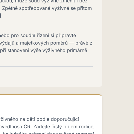
atkou, může soud výživné změnit i bez
]. Zpětně spotřebované výživné se přitom
].
ebo pro soudní řízení si připravte
, výdajů a majetkových poměrů — právě z
při stanovení výše výživného primárně
ýživného na děti podle doporučující
avedlnosti ČR. Zadejte čistý příjem rodiče,