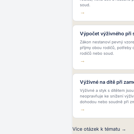
soud.
Výpočet výživného při 
Zákon nestanoví pevný vzor
příjmy obou rodičů, potřeby 
rodičů nebo soud.
Výživné na dítě při za
Výživné a styk s dítětem jso
neopravňuje ke snížení výživ
dohodou nebo soudně při z
Více otázek k tématu →