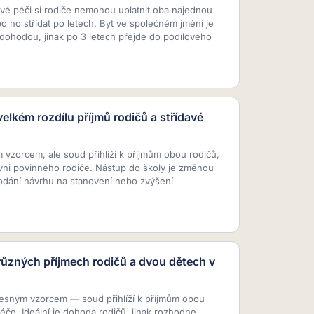
vé péči si rodiče nemohou uplatnit oba najednou
 ho střídat po letech. Byt ve společném jmění je
dohodou, jinak po 3 letech přejde do podílového
elkém rozdílu příjmů rodičů a střídavé
vzorcem, ale soud přihlíží k příjmům obou rodičů,
ovni povinného rodiče. Nástup do školy je změnou
dání návrhu na stanovení nebo zvýšení
různých příjmech rodičů a dvou dětech v
přesným vzorcem — soud přihlíží k příjmům obou
éče. Ideální je dohoda rodičů, jinak rozhodne