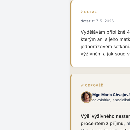
❓ DOTAZ
dotaz z: 7. 5. 2026
Vydělávám přibližně 4
kterým ani s jeho matk
jednorázovém setkání.
výživném a jak soud v
✅ ODPOVĚĎ
Mgr. Mária Chvajov
advokátka, specialis
Výši výživného nesta
procentem z příjmu
, a