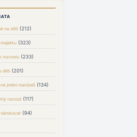
MATA
(212)
é na děti
(323)
 majetku
(233)
p rozvodu
(201)
 děti
(134)
čné jmění manželů
(117)
rný rozvod
(94)
 nárokovat