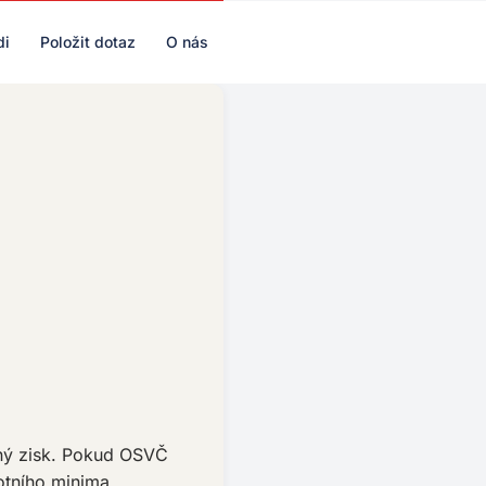
di
Položit dotaz
O nás
aný zisk. Pokud OSVČ
otního minima.