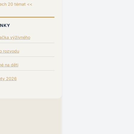
ech 20 témat <<
ÁNKY
lačka výživného
po rozvodu
é na děti
nty 2026