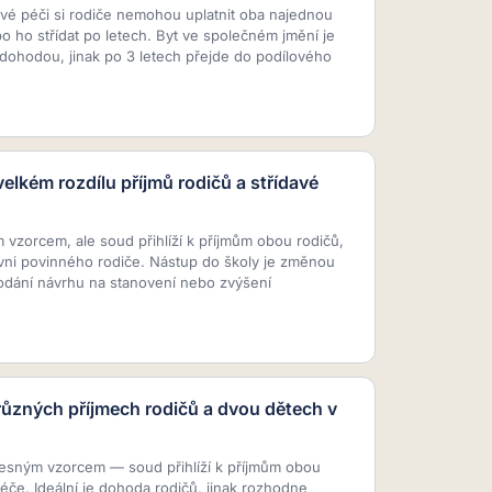
vé péči si rodiče nemohou uplatnit oba najednou
 ho střídat po letech. Byt ve společném jmění je
dohodou, jinak po 3 letech přejde do podílového
elkém rozdílu příjmů rodičů a střídavé
vzorcem, ale soud přihlíží k příjmům obou rodičů,
ovni povinného rodiče. Nástup do školy je změnou
dání návrhu na stanovení nebo zvýšení
různých příjmech rodičů a dvou dětech v
přesným vzorcem — soud přihlíží k příjmům obou
éče. Ideální je dohoda rodičů, jinak rozhodne