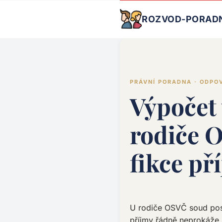
ROZVOD-PORAD
PRÁVNÍ PORADNA · ODPO
Výpočet
rodiče 
fikce př
U rodiče OSVČ soud posu
příjmy řádně neprokáže,