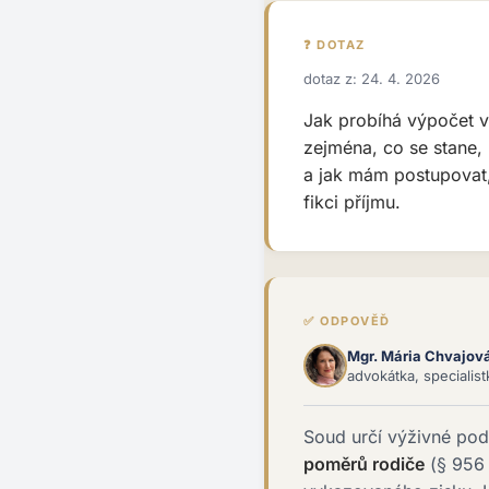
❓ DOTAZ
dotaz z: 24. 4. 2026
Jak probíhá výpočet 
zejména, co se stane,
a jak mám postupovat
fikci příjmu.
✅ ODPOVĚĎ
Mgr. Mária Chvajov
advokátka, specialis
Soud určí výživné po
poměrů rodiče
(§ 956 