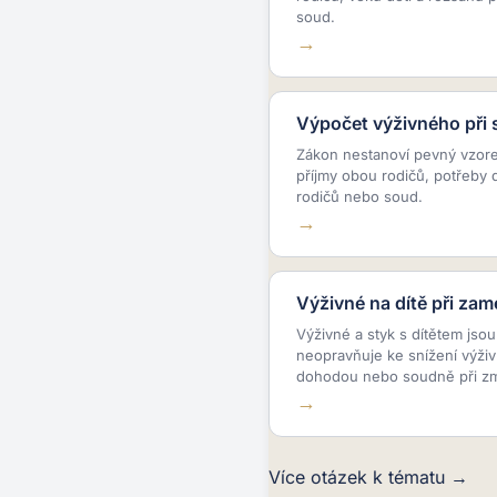
soud.
Výpočet výživného při 
Zákon nestanoví pevný vzor
příjmy obou rodičů, potřeby 
rodičů nebo soud.
Výživné na dítě při za
Výživné a styk s dítětem jso
neopravňuje ke snížení výživ
dohodou nebo soudně při z
Více otázek k tématu →