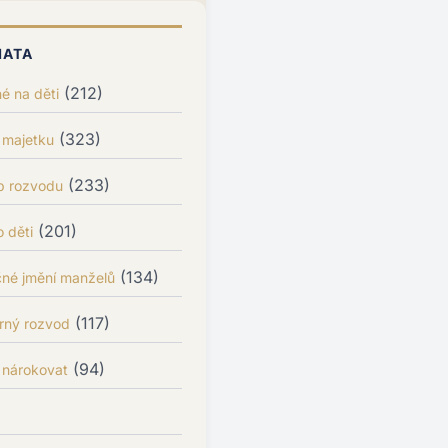
MATA
(212)
é na děti
(323)
 majetku
(233)
p rozvodu
(201)
 děti
(134)
čné jmění manželů
(117)
rný rozvod
(94)
 nárokovat