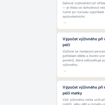
Daňové zvýhodnění při střída
— je třeba se dohodnout nebo
nutné po rozvodu vypořádat 
spoluvlastnictví.
Výpočet výživného při v
péči
Výživné se nestanoví pevným 
potřebám dítěte a životní úr
poměrů, která odůvodňuje po
výživného.
Výpočet výživného při 
péči matky
Výši výživného nelze určit 
rodičů, věku dětí a rozsahu p