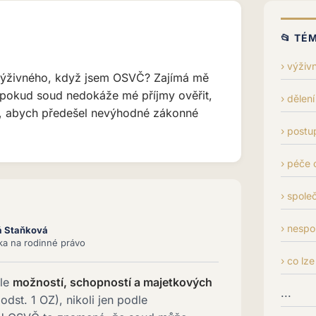
📂 TÉ
výživn
výživného, když jsem OSVČ? Zajímá mě
 pokud soud nedokáže mé příjmy ověřit,
dělení
, abych předešel nevýhodné zákonné
postu
péče o
spole
nespo
á Staňková
tka na rodinné právo
co lze
dle
možností, schopností a majetkových
...
odst. 1 OZ), nikoli jen podle