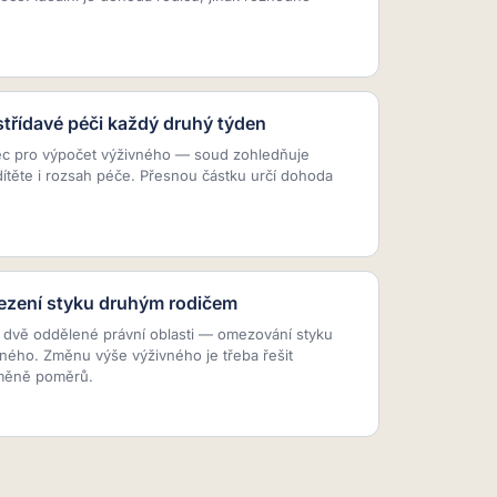
střídavé péči každý druhý týden
ec pro výpočet výživného — soud zohledňuje
dítěte i rozsah péče. Přesnou částku určí dohoda
mezení styku druhým rodičem
u dvě oddělené právní oblasti — omezování styku
ného. Změnu výše výživného je třeba řešit
měně poměrů.