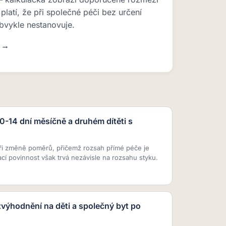
platí, že při společné péči bez určení
bvykle nestanovuje.
u →
10-14 dní měsíčně a druhém dítěti s
ři změně poměrů, přičemž rozsah přímé péče je
ací povinnost však trvá nezávisle na rozsahu styku.
zvýhodnění na děti a společný byt po