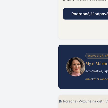
Podrobnější odpov
ODPOVÍDÁ V
Mgr. Mária
advokátka, sp
advokátní kance
Poradna
Výživné na děti
V