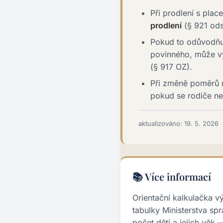
Při prodlení s pla
prodlení
(§ 921 ods
Pokud to odůvodňuj
povinného, může v
(§ 917 OZ).
Při změně poměrů m
pokud se rodiče ne
aktualizováno: 19. 5. 2026
📚 Více informací
Orientační kalkulačka v
tabulky Ministerstva spr
počet dětí a jejich věk