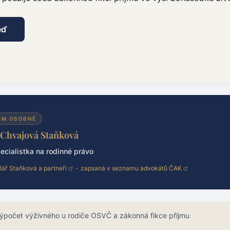
ěď
ÁM OSOBNĚ
 Chvajová Staňková
ecialistka na rodinné právo
lář Staňková a partneři
·
zapsaná v seznamu advokátů ČAK
ýpočet výživného u rodiče OSVČ a zákonná fikce příjmu