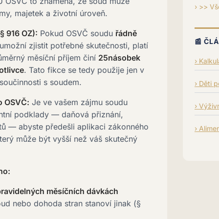
 U OSVČ to znamená, že soud může
>> Vš
jmy, majetek a životní úroveň.
§ 916 OZ):
Pokud OSVČ soudu
řádně
📰 ČL
možní zjistit potřebné skutečnosti, platí
měrný měsíční příjem činí
25násobek
Kalku
otlivce
. Tato fikce se tedy použije jen v
součinnosti s soudem.
Děti 
ro OSVČ:
Je ve vašem zájmu soudu
Výživn
antní podklady — daňová přiznání,
čtů — abyste předešli aplikaci zákonného
Alime
terý může být vyšší než váš skutečný
ho:
pravidelných měsíčních dávkách
oud nebo dohoda stran stanoví jinak (§