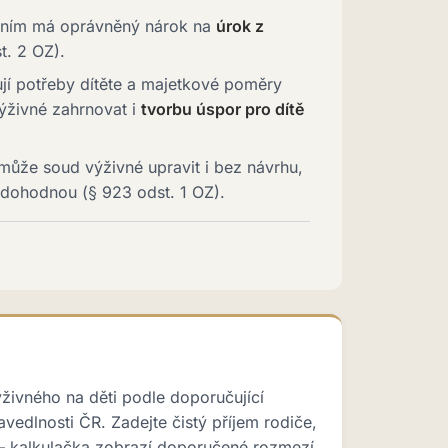
cením má oprávněný nárok na
úrok z
t. 2 OZ).
í potřeby dítěte a majetkové poměry
ýživné zahrnovat i
tvorbu úspor pro dítě
ůže soud výživné upravit i bez návrhu,
dohodnou (§ 923 odst. 1 OZ).
ýživného na děti podle doporučující
avedlnosti ČR. Zadejte čistý příjem rodiče,
 — kalkulačka zobrazí doporučené rozmezí