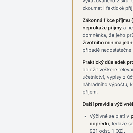
vykazovaného zisku.
zkoumat i faktické pří
Zákonná fikce příjmu (
neprokáže příjmy
a neu
domněnka, že jeho prů
životního minima jedn
případě nedostatečné 
Praktický důsledek p
doložit veškeré relev
účetnictví, výpisy z ú
náhradního výpočtu, k
příjem.
Další pravidla výživné
Výživné se platí v
dopředu
, ledaže s
921 odst. 1 OZ).