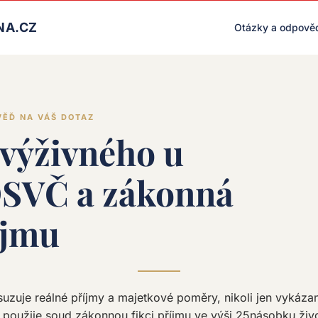
LIVE RENDER (PRODUCTION)
NA.CZ
Otázky a odpově
VĚĎ NA VÁŠ DOTAZ
 výživného u
OSVČ a zákonná
íjmu
zuje reálné příjmy a majetkové poměry, nikoli jen vykáz
 použije soud zákonnou fikci příjmu ve výši 25násobku živ