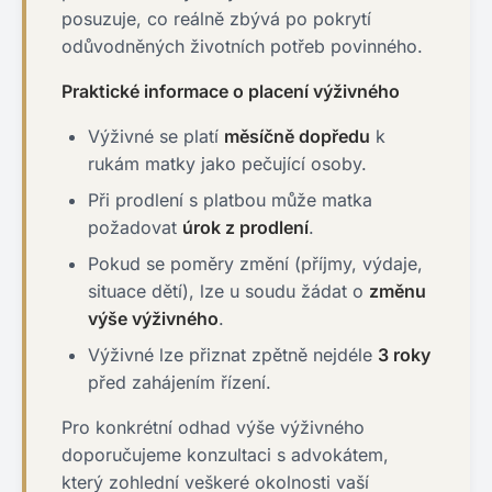
posuzuje, co reálně zbývá po pokrytí
odůvodněných životních potřeb povinného.
Praktické informace o placení výživného
Výživné se platí
měsíčně dopředu
k
rukám matky jako pečující osoby.
Při prodlení s platbou může matka
požadovat
úrok z prodlení
.
Pokud se poměry změní (příjmy, výdaje,
situace dětí), lze u soudu žádat o
změnu
výše výživného
.
Výživné lze přiznat zpětně nejdéle
3 roky
před zahájením řízení.
Pro konkrétní odhad výše výživného
doporučujeme konzultaci s advokátem,
který zohlední veškeré okolnosti vaší