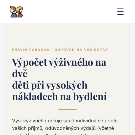
LIVE RENDER (PRODUCTION)
☰
PRÁVNÍ PORADNA · ODPOVĚĎ NA VÁŠ DOTAZ
Výpočet výživného na
dvě
děti při vysokých
nákladech na bydlení
Výši výživného určuje soud individuálně podle
vašich příjmů, odůvodněných výdajů (včetně