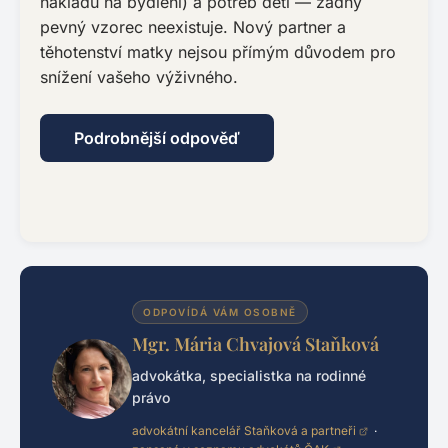
nákladů na bydlení) a potřeb dětí — žádný
pevný vzorec neexistuje. Nový partner a
těhotenství matky nejsou přímým důvodem pro
snížení vašeho výživného.
Podrobnější odpověď
ODPOVÍDÁ VÁM OSOBNĚ
Mgr. Mária Chvajová Staňková
advokátka, specialistka na rodinné
právo
advokátní kancelář Staňková a partneři
·