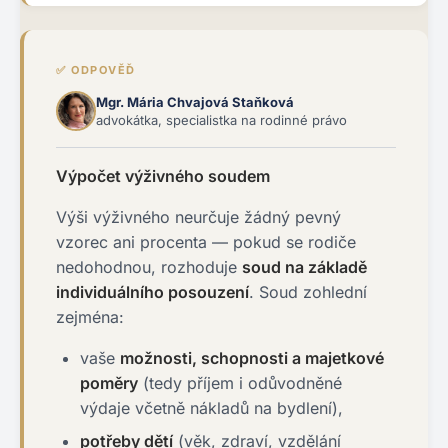
✅ ODPOVĚĎ
Mgr. Mária Chvajová Staňková
advokátka, specialistka na rodinné právo
Výpočet výživného soudem
Výši výživného neurčuje žádný pevný
vzorec ani procenta — pokud se rodiče
nedohodnou, rozhoduje
soud na základě
individuálního posouzení
. Soud zohlední
zejména:
vaše
možnosti, schopnosti a majetkové
poměry
(tedy příjem i odůvodněné
výdaje včetně nákladů na bydlení),
potřeby dětí
(věk, zdraví, vzdělání