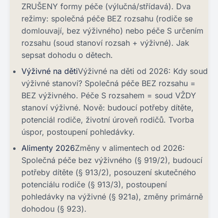
ZRUŠENY formy péče (výlučná/střídavá). Dva
režimy: společná péče BEZ rozsahu (rodiče se
domlouvají, bez výživného) nebo péče S určením
rozsahu (soud stanoví rozsah + výživné). Jak
sepsat dohodu o dětech.
Výživné na děti
Výživné na děti od 2026: Kdy soud
výživné stanoví? Společná péče BEZ rozsahu =
BEZ výživného. Péče S rozsahem = soud VŽDY
stanoví výživné. Nově: budoucí potřeby dítěte,
potenciál rodiče, životní úroveň rodičů. Tvorba
úspor, postoupení pohledávky.
Alimenty 2026
Změny v alimentech od 2026:
Společná péče bez výživného (§ 919/2), budoucí
potřeby dítěte (§ 913/2), posouzení skutečného
potenciálu rodiče (§ 913/3), postoupení
pohledávky na výživné (§ 921a), změny primárně
dohodou (§ 923).