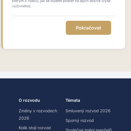
kterým z rodičů, jak se budete podílet na jejich obživě (výše
výživného).
O rozvodu
Témata
Změny v rozvodech
Smluvený rozvod 2026
2026
Sporný rozvod
Kolik stojí rozvod
Společné jmění manželů