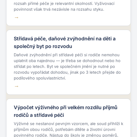
rozsah přímé péče je relevantní okolností. Vyživovací
povinnost však trvá nezávisle na rozsahu styku.
Střídavá péče, daňové zvýhodnění na děti a
společný byt po rozvodu
Daňové zvýhodnění při střídavé péči si rodiče nemohou
uplatnit oba najednou — je třeba se dohodnout nebo ho
střídat po letech. Byt ve společném jmění je nutné po
rozvodu vypořádat dohodou, jinak po 3 letech přejde do
podílového spoluvlastnictví.
Výpočet výživného při velkém rozdílu příjmů
rodičů a střídavé péči
Výživné se nestanoví pevným vzorcem, ale soud přihlíží k
příjmům obou rodičů, potřebám dítěte a životní úrovni
povinného rodiče. Nástup do školy je změnou poměrů,