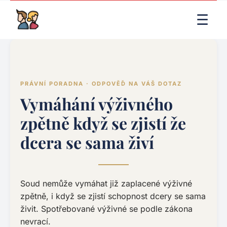
LIVE RENDER (PRODUCTION)
☰
PRÁVNÍ PORADNA · ODPOVĚĎ NA VÁŠ DOTAZ
Vymáhání výživného
zpětně když se zjistí že
dcera se sama živí
Soud nemůže vymáhat již zaplacené výživné
zpětně, i když se zjistí schopnost dcery se sama
živit. Spotřebované výživné se podle zákona
nevrací.