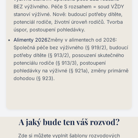
BEZ výživného. Péče S rozsahem = soud VŽDY
stanoví výživné. Nově: budoucí potřeby dítěte,
potenciál rodiče, životní úroveň rodičů. Tvorba
úspor, postoupení pohledávky.
Alimenty 2026
Změny v alimentech od 2026:
Společná péče bez výživného (§ 919/2), budoucí
potřeby dítěte (§ 913/2), posouzení skutečného
potenciálu rodiče (§ 913/3), postoupení
pohledávky na výživné (§ 921a), změny primárně
dohodou (§ 923).
A jaký bude ten váš rozvod?
Zde si můžete vyplnit šablony rozvodových