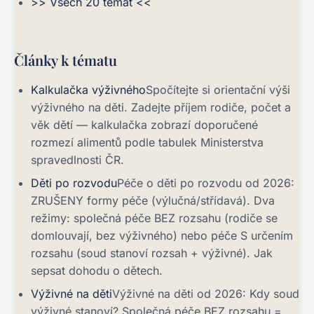
>> Všech 20 témat <<
Články k tématu
Kalkulačka výživného
Spočítejte si orientační výši
výživného na děti. Zadejte příjem rodiče, počet a
věk dětí — kalkulačka zobrazí doporučené
rozmezí alimentů podle tabulek Ministerstva
spravedlnosti ČR.
Děti po rozvodu
Péče o děti po rozvodu od 2026:
ZRUŠENY formy péče (výlučná/střídavá). Dva
režimy: společná péče BEZ rozsahu (rodiče se
domlouvají, bez výživného) nebo péče S určením
rozsahu (soud stanoví rozsah + výživné). Jak
sepsat dohodu o dětech.
Výživné na děti
Výživné na děti od 2026: Kdy soud
výživné stanoví? Společná péče BEZ rozsahu =