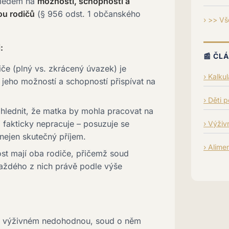
ohledem na
možnosti, schopnosti a
u rodičů
(§ 956 odst. 1 občanského
>> Vš
:
📰 ČL
iče (plný vs. zkrácený úvazek) je
Kalku
 jeho možností a schopností přispívat na
Děti 
lednit, že matka by mohla pracovat na
 fakticky nepracuje – posuzuje se
Výživn
 nejen skutečný příjem.
Alime
st mají oba rodiče, přičemž soud
 každého z nich právě podle výše
a výživném nedohodnou, soud o něm