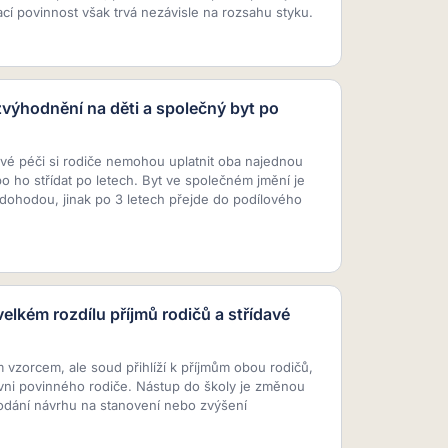
ací povinnost však trvá nezávisle na rozsahu styku.
zvýhodnění na děti a společný byt po
vé péči si rodiče nemohou uplatnit oba najednou
 ho střídat po letech. Byt ve společném jmění je
dohodou, jinak po 3 letech přejde do podílového
elkém rozdílu příjmů rodičů a střídavé
vzorcem, ale soud přihlíží k příjmům obou rodičů,
ovni povinného rodiče. Nástup do školy je změnou
dání návrhu na stanovení nebo zvýšení