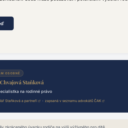
ěď
ÁM OSOBNĚ
 Chvajová Staňková
ecialistka na rodinné právo
lář Staňková a partneři
·
zapsaná v seznamu advokátů ČAK
liv zkráceného úvazku rodiče na výši výživného pro dítě