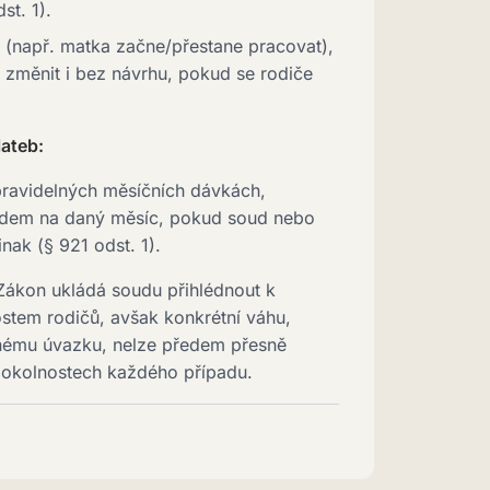
st. 1).
 (např. matka začne/přestane pracovat),
změnit i bez návrhu, pokud se rodiče
lateb:
 pravidelných měsíčních dávkách,
edem na daný měsíc, pokud soud nebo
nak (§ 921 odst. 1).
ákon ukládá soudu přihlédnout k
tem rodičů, avšak konkrétní váhu,
enému úvazku, nelze předem přesně
 okolnostech každého případu.