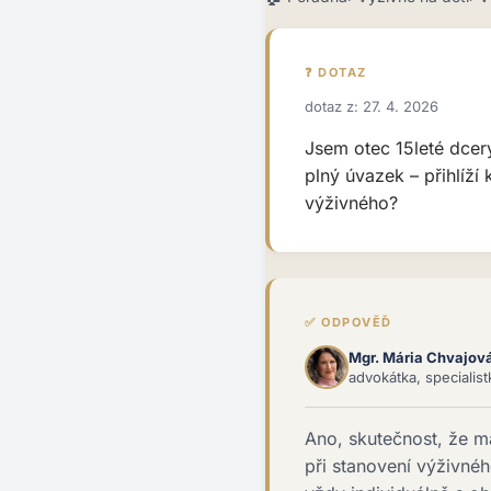
❓ DOTAZ
dotaz z: 27. 4. 2026
Jsem otec 15leté dcer
plný úvazek – přihlíží
výživného?
✅ ODPOVĚĎ
Mgr. Mária Chvajov
advokátka, specialis
Ano, skutečnost, že m
při stanovení výživné