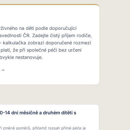
ýživného na děti podle doporučující
avedlnosti ČR. Zadejte čistý příjem rodiče,
 — kalkulačka zobrazí doporučené rozmezí
platí, že při společné péči bez určení
bvykle nestanovuje.
u →
10-14 dní měsíčně a druhém dítěti s
ři změně poměrů, přičemž rozsah přímé péče je