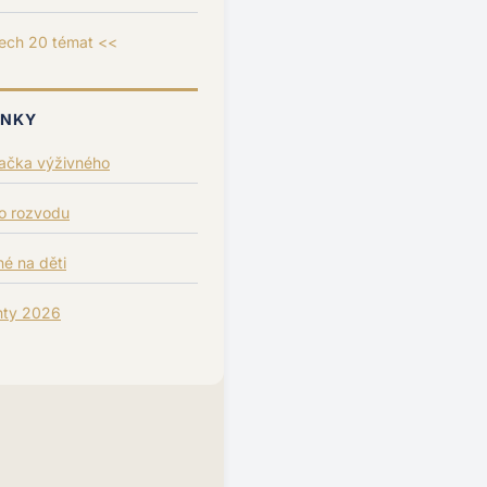
ech 20 témat <<
ÁNKY
lačka výživného
po rozvodu
é na děti
nty 2026