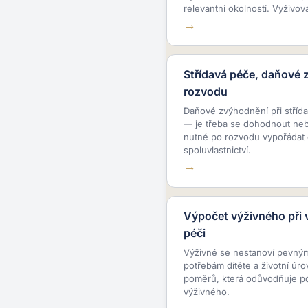
relevantní okolností. Vyživov
Střídavá péče, daňové 
rozvodu
Daňové zvýhodnění při střída
— je třeba se dohodnout nebo
nutné po rozvodu vypořádat 
spoluvlastnictví.
Výpočet výživného při v
péči
Výživné se nestanoví pevným 
potřebám dítěte a životní úr
poměrů, která odůvodňuje po
výživného.