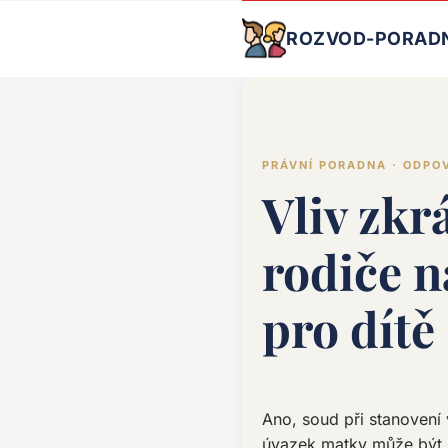
ROZVOD-PORAD
PRÁVNÍ PORADNA · ODPO
Vliv zk
rodiče n
pro dítě
Ano, soud při stanovení
úvazek matky může být z