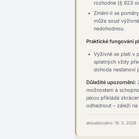
rozhodne (§ 923 od
Změní-li se poměry
může soud výživné 
nedohodnou.
Praktické fungování p
Výživné se platí v
splatných vždy př
dohoda nestanoví ji
Důležité upozornění:
Z
možnostem a schopnos
jakou přikládá zkrác
odhadnout – záleží na
aktualizováno: 19. 5. 2026