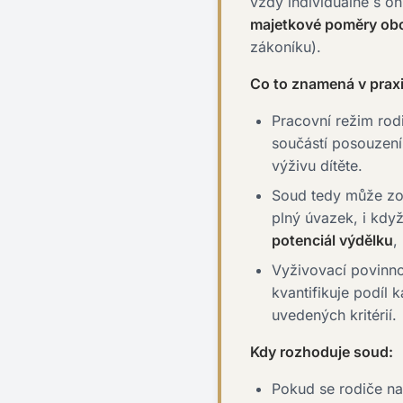
vždy individuálně s 
majetkové poměry obo
zákoníku).
Co to znamená v praxi
Pracovní režim rod
součástí posouzení
výživu dítěte.
Soud tedy může zoh
plný úvazek, i když
potenciál výdělku
,
Vyživovací povinno
kvantifikuje podíl
uvedených kritérií.
Kdy rozhoduje soud:
Pokud se rodiče n