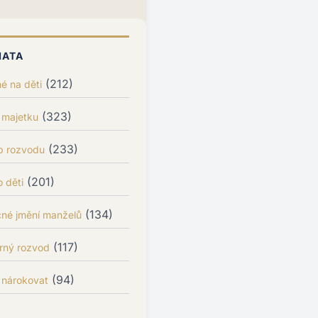
MATA
(212)
é na děti
(323)
 majetku
(233)
p rozvodu
(201)
 děti
(134)
čné jmění manželů
(117)
rný rozvod
(94)
 nárokovat