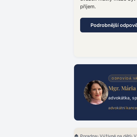
příjem.
Podrobnější odpov
ODPOVÍDÁ V
Mgr. Mária
advokátka, sp
advokátní kance
Poradna
Výživné na děti
V