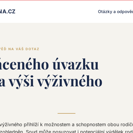
LIVE RENDER (PRODUCTION)
NA.CZ
Otázky a odpově
VĚĎ NA VÁŠ DOTAZ
ráceného úvazku
a výši výživného
 výživného přihlíží k možnostem a schopnostem obou rodič
ohledněn. Soud může posuzovat i potenciální výdělek rodi