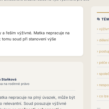
📂 TÉ
výživn
y a řeším výživné. Matka nepracuje na
 k tomu soud při stanovení výše
dělení
postu
péče o
spole
á Staňková
tka na rodinné právo
nespo
co lze
atka nepracuje na plný úvazek, může být
ho relevantní. Soud posuzuje výživné
...