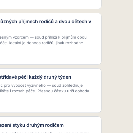
různých příjmech rodičů a dvou dětech v
přesným vzorcem — soud přihlíží k příjmům obou
éče. Ideální je dohoda rodičů, jinak rozhodne
střídavé péči každý druhý týden
ec pro výpočet výživného — soud zohledňuje
dítěte i rozsah péče. Přesnou částku určí dohoda
mezení styku druhým rodičem