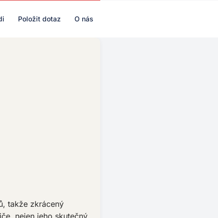
di
Položit dotaz
O nás
ů, takže zkrácený
če, nejen jeho skutečný