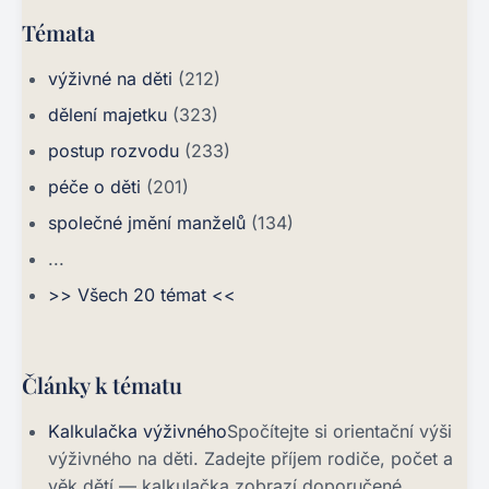
Témata
výživné na děti
(212)
dělení majetku
(323)
postup rozvodu
(233)
péče o děti
(201)
společné jmění manželů
(134)
...
>> Všech 20 témat <<
Články k tématu
Kalkulačka výživného
Spočítejte si orientační výši
výživného na děti. Zadejte příjem rodiče, počet a
věk dětí — kalkulačka zobrazí doporučené