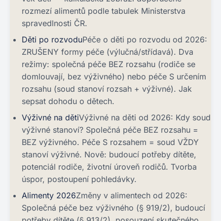
rozmezí alimentů podle tabulek Ministerstva
spravedlnosti ČR.
Děti po rozvodu
Péče o děti po rozvodu od 2026:
ZRUŠENY formy péče (výlučná/střídavá). Dva
režimy: společná péče BEZ rozsahu (rodiče se
domlouvají, bez výživného) nebo péče S určením
rozsahu (soud stanoví rozsah + výživné). Jak
sepsat dohodu o dětech.
Výživné na děti
Výživné na děti od 2026: Kdy soud
výživné stanoví? Společná péče BEZ rozsahu =
BEZ výživného. Péče S rozsahem = soud VŽDY
stanoví výživné. Nově: budoucí potřeby dítěte,
potenciál rodiče, životní úroveň rodičů. Tvorba
úspor, postoupení pohledávky.
Alimenty 2026
Změny v alimentech od 2026:
Společná péče bez výživného (§ 919/2), budoucí
potřeby dítěte (§ 913/2), posouzení skutečného