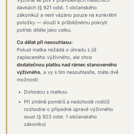
Výživné se plní v pravidelných měsíčních
dávkách (§ 921 odst. 1 občanského
zákoníku) a není vázáno pouze na konkrétní
položky — slouží k průběžnému pokrytí
potřeb dítěte jako celku.
Co dělat při nesouhlasu:
Pokud matka nežádá o úhradu z již
zaplaceného výživného, ale chce
dodatečnou platbu nad rámec stanoveného
výživného
, a vy s tím nesouhlasíte, máte dvě
možnosti:
Dohodou s matkou
Při změně poměrů a nedohodě rodičů
rozhodne o případné úpravě výživného
soud (§ 923 odst. 1 občanského
zákoníku)