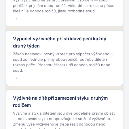
Výši výživného nelze určit přesným vzorcem — soud
přihlíží k příjmům obou rodičů, věku dětí a rozsahu péče.
Ideální je dohoda rodičů, jinak rozhodne soud.
Výpočet výživného při střídavé péči každý
druhý týden
Zákon nestanoví pevný vzorec pro výpočet výživného —
soud zohledňuje příjmy obou rodičů, potřeby dítěte i
rozsah péče. Přesnou částku určí dohoda rodičů nebo
soud.
Výživné na dítě při zamezení styku druhým
rodičem
Výživné a styk s dítětem jsou dvě oddělené právní oblasti
— omezování styku neopravňuje ke snížení výživného.
Změnu výše výživného je třeba řešit dohodou nebo