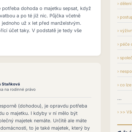
dělení
je potřeba dohoda o majetku sepsat, když
vatbou a po té již nic. Půjčka včetně
postu
a jednoho už x let před manželstvým.
ící účet taky. V podstatě je tedy vše
výživn
péče o
spole
nespo
á Staňková
co lze
tka na rodinné právo
...
nesporně (dohodou), je opravdu potřeba
>> Vš
 o majetku. I kdyby v ní mělo být
lečný majetek nemáte. Určitě ale máte
domácnosti, to je také majetek, který by