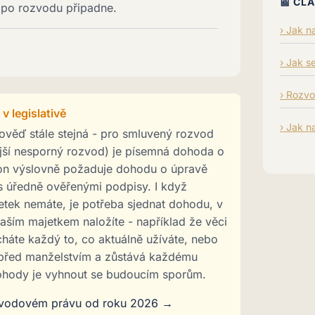
📰 ČL
 po rozvodu připadne.
Jak n
Jak s
Rozvo
 legislativě
Jak n
věď stále stejná - pro smluvený rozvod
jší nesporný rozvod) je písemná dohoda o
on výslovně požaduje dohodu o úpravě
 úředně ověřenými podpisy. I když
etek nemáte, je potřeba sjednat dohodu, v
vaším majetkem naložíte - například že věci
háte každý to, co aktuálně užíváte, nebo
 před manželstvím a zůstává každému
dohody je vyhnout se budoucím sporům.
zvodovém právu od roku 2026 →