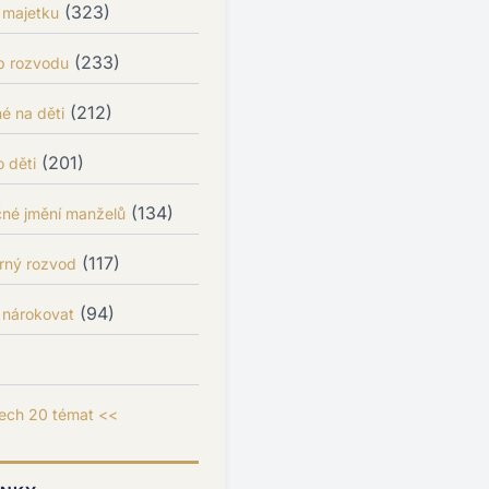
(323)
 majetku
(233)
p rozvodu
(212)
é na děti
(201)
 děti
(134)
čné jmění manželů
(117)
rný rozvod
(94)
 nárokovat
ech 20 témat <<