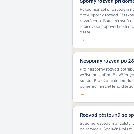
Sporný rozvod při domác
Pokud manžel s rozvodem nes
o tzv. sporný rozvod
. V tako
rozvráceno.
Soud zároveň up
rodičovské odpovědnosti otc
dítěte.
Nesporný rozvod po 28 
Pro nesporný rozvod potřebu
výživném s úředně ověřeným
soudu. Protože máte jen dos
poměrech nezletilého dítěte.
Rozvod pěstounů se spo
Soud nerozvede manželství p
po rozvodu. Společná pěsto