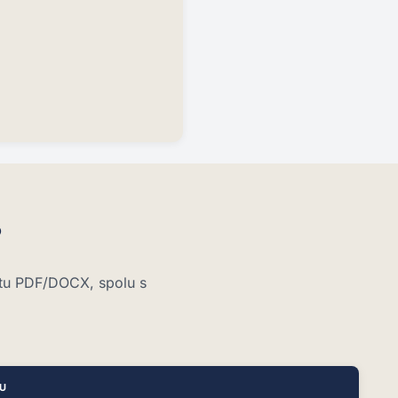
?
átu PDF/DOCX, spolu s
DU