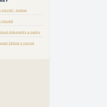
ÁNKY
a rozvod - postup
e rozvést
dové dokumenty a papíry
apsat žádost o rozvod