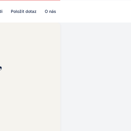
di
Položit dotaz
O nás
,