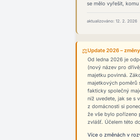
se mělo vyřešit, komu
aktualizováno: 12. 2. 2026
⚖️
Update 2026 – změny v
Od ledna 2026 je odpo
(nový název pro dřívě
majetku povinná. Zák
majetkových poměrů s
fakticky společný maj
níž uvedete, jak se s 
z domácnosti si ponec
že vše bylo pořízeno
zvlášť. Účelem této 
Více o změnách v ro