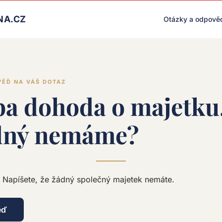
LIVE RENDER (PRODUCTION)
NA.CZ
Otázky a odpově
VĚĎ NA VÁŠ DOTAZ
ba dohoda o majetku
dný nemáme?
 Napíšete, že žádný společný majetek nemáte.
ěď