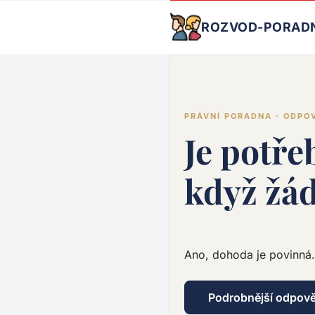
ROZVOD-PORAD
PRÁVNÍ PORADNA · ODPO
Je potře
když žá
Ano, dohoda je povinná.
Podrobnější odpov