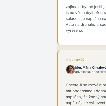
zajímalo by mě jestli 
jsme vše nabyli před s
splácení je napsána n
Auto na druhého a spoř
vyřešeno.
✅ ODPOVĚĎ
Mgr. Mária Chvajov
advokátka, specialis
Chcete-li se rozvést 
mít podepsanou dohodu
napsáno, že žádný spo
např. nějaké vybavení 