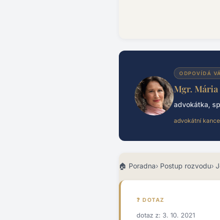
ODPOVÍDÁ V
Mgr. Mária
advokátka, sp
advokátní kance
Poradna
Postup rozvodu
J
❓ DOTAZ
dotaz z: 3. 10. 2021