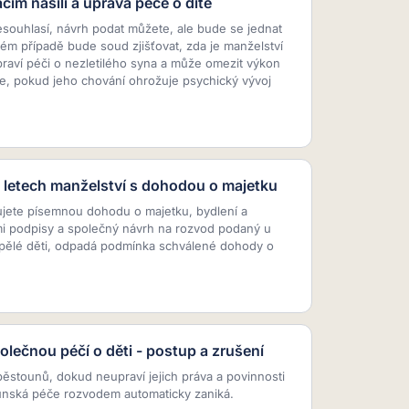
ím násilí a úprava péče o dítě
ouhlasí, návrh podat můžete, ale bude se jednat
vém případě bude soud zjišťovat, zda je manželství
raví péči o nezletilého syna a může omezit výkon
e, pokud jeho chování ohrožuje psychický vývoj
letech manželství s dohodou o majetku
jete písemnou dohodu o majetku, bydlení a
i podpisy a společný návrh na rozvod podaný u
pělé děti, odpadá podmínka schválené dohody o
lečnou péčí o děti - postup a zrušení
ěstounů, dokud neupraví jejich práva a povinnosti
unská péče rozvodem automaticky zaniká.